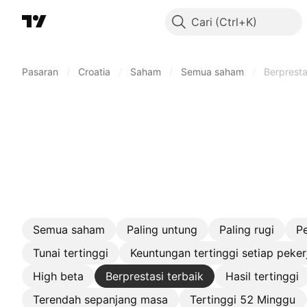
Cari
Pasaran
/
Croatia
/
Saham
/
Semua saham
/
Berpresta
Semua saham
Paling untung
Paling rugi
P
Tunai tertinggi
Keuntungan tertinggi setiap peker
High beta
Berprestasi terbaik
Hasil tertinggi
Terendah sepanjang masa
Tertinggi 52 Minggu