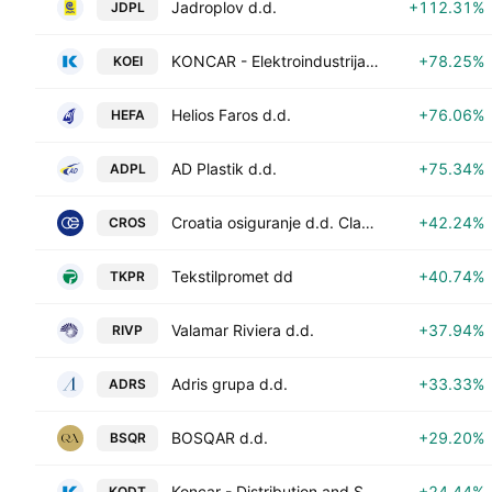
Jadroplov d.d.
+112.31%
JDPL
KONCAR - Elektroindustrija d.d.
+78.25%
KOEI
Helios Faros d.d.
+76.06%
HEFA
AD Plastik d.d.
+75.34%
ADPL
Croatia osiguranje d.d. Class A
+42.24%
CROS
Tekstilpromet dd
+40.74%
TKPR
Valamar Riviera d.d.
+37.94%
RIVP
Adris grupa d.d.
+33.33%
ADRS
BOSQAR d.d.
+29.20%
BSQR
Koncar - Distribution and Special Transformers, Inc.
+24.44%
KODT