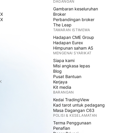
DAGANGAN
Gambaran keseluruhan
EX
Broker
EX
Perbandingan broker
The Leap
TAWARAN ISTIMEWA
Hadapan CME Group
Hadapan Eurex
Himpunan saham AS
MENGENAI SYARIKAT
Siapa kami
Misi angkasa lepas
Blog
Pusat Bantuan
K
Kerjaya
Kit media
BARANGAN
Kedai TradingView
Kad tarot untuk pedagang
Masa Dagangan C63
POLISI & KESELAMATAN
Terma Penggunaan
Penafian