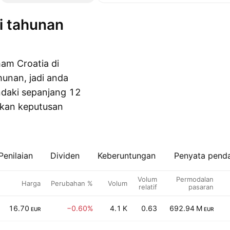
ham Croatia di
unan, jadi anda
daki sepanjang 12
ukan keputusan
Penilaian
Dividen
Keberuntungan
Penyata pend
Volum
Permodalan
Harga
Perubahan %
Volum
relatif
pasaran
16.70
−0.60%
4.1 K
0.63
692.94 M
EUR
EUR