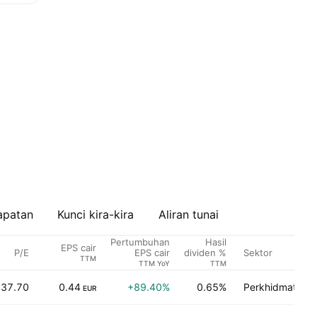
apatan
Kunci kira-kira
Aliran tunai
Pertumbuhan
Hasil
EPS cair
P/E
Sektor
EPS cair
dividen %
TTM
TTM YoY
TTM
37.70
0.44
+89.40%
0.65%
Perkhidmatan in
EUR