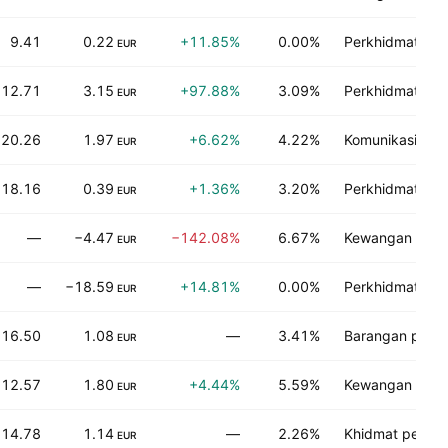
9.41
0.22
+11.85%
0.00%
Perkhidmatan in
EUR
12.71
3.15
+97.88%
3.09%
Perkhidmatan 
EUR
20.26
1.97
+6.62%
4.22%
Komunikasi
EUR
18.16
0.39
+1.36%
3.20%
Perkhidmatan 
EUR
—
−4.47
−142.08%
6.67%
Kewangan
EUR
—
−18.59
+14.81%
0.00%
Perkhidmatan in
EUR
16.50
1.08
—
3.41%
Barangan pengg
EUR
12.57
1.80
+4.44%
5.59%
Kewangan
EUR
14.78
1.14
—
2.26%
Khidmat penga
EUR