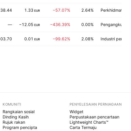
38.44
1.33
−57.07%
2.64%
Perkhidmatan k
EUR
—
−12.05
−436.39%
0.00%
Pengangkutan
EUR
703.70
0.01
−99.62%
2.08%
Industri pempr
EUR
KOMUNITI
PENYELESAIAN PERNIAGAAN
Rangkaian sosial
Widget
Dinding Kasih
Perpustakaan pencartaan
Rujuk rakan
Lightweight Charts™
Program pencipta
Carta Termaju