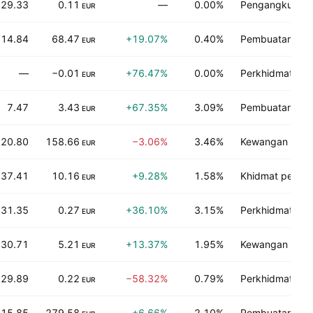
129.33
0.11
—
0.00%
Pengangkutan
EUR
14.84
68.47
+19.07%
0.40%
Pembuatan pen
EUR
—
−0.01
+76.47%
0.00%
Perkhidmatan 
EUR
7.47
3.43
+67.35%
3.09%
Pembuatan pen
EUR
20.80
158.66
−3.06%
3.46%
Kewangan
EUR
37.41
10.16
+9.28%
1.58%
Khidmat penga
EUR
31.35
0.27
+36.10%
3.15%
Perkhidmatan 
EUR
30.71
5.21
+13.37%
1.95%
Kewangan
EUR
129.89
0.22
−58.32%
0.79%
Perkhidmatan k
EUR
15.85
279.58
+6.66%
2.10%
Pembuatan pen