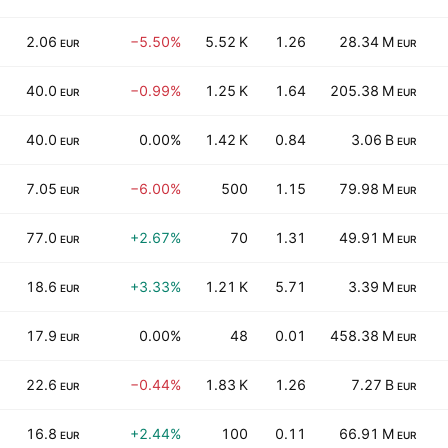
2.06
−5.50%
5.52 K
1.26
28.34 M
EUR
EUR
40.0
−0.99%
1.25 K
1.64
205.38 M
EUR
EUR
40.0
0.00%
1.42 K
0.84
3.06 B
EUR
EUR
7.05
−6.00%
500
1.15
79.98 M
EUR
EUR
77.0
+2.67%
70
1.31
49.91 M
EUR
EUR
18.6
+3.33%
1.21 K
5.71
3.39 M
EUR
EUR
17.9
0.00%
48
0.01
458.38 M
EUR
EUR
22.6
−0.44%
1.83 K
1.26
7.27 B
EUR
EUR
16.8
+2.44%
100
0.11
66.91 M
EUR
EUR