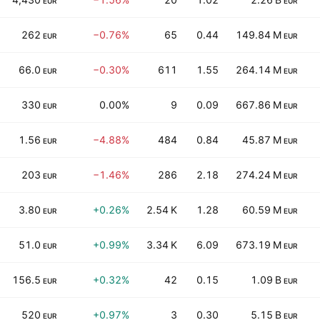
EUR
EUR
262
−0.76%
65
0.44
149.84 M
EUR
EUR
66.0
−0.30%
611
1.55
264.14 M
EUR
EUR
330
0.00%
9
0.09
667.86 M
EUR
EUR
1.56
−4.88%
484
0.84
45.87 M
EUR
EUR
203
−1.46%
286
2.18
274.24 M
EUR
EUR
3.80
+0.26%
2.54 K
1.28
60.59 M
EUR
EUR
51.0
+0.99%
3.34 K
6.09
673.19 M
EUR
EUR
156.5
+0.32%
42
0.15
1.09 B
EUR
EUR
520
+0.97%
3
0.30
5.15 B
EUR
EUR