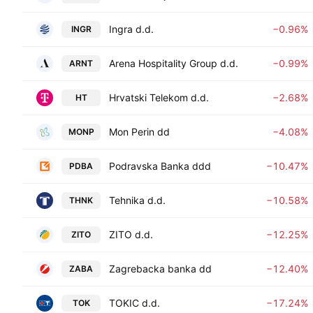
Ingra d.d.
−0.96%
INGR
Arena Hospitality Group d.d.
−0.99%
ARNT
Hrvatski Telekom d.d.
−2.68%
HT
Mon Perin dd
−4.08%
MONP
Podravska Banka ddd
−10.47%
PDBA
Tehnika d.d.
−10.58%
THNK
ZITO d.d.
−12.25%
ZITO
Zagrebacka banka dd
−12.40%
ZABA
TOKIC d.d.
−17.24%
TOK