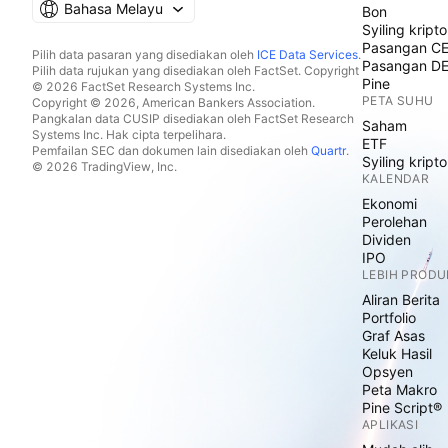
Bahasa Melayu
Bon
Syiling kripto
Pasangan C
Pilih data pasaran yang disediakan oleh
ICE Data Services
.
Pasangan D
Pilih data rujukan yang disediakan oleh FactSet. Copyright
Pine
© 2026 FactSet Research Systems Inc.
PETA SUHU
Copyright © 2026, American Bankers Association.
Pangkalan data CUSIP disediakan oleh FactSet Research
Saham
Systems Inc. Hak cipta terpelihara.
ETF
Pemfailan SEC dan dokumen lain disediakan oleh
Quartr
.
Syiling kripto
© 2026 TradingView, Inc.
KALENDAR
Ekonomi
Perolehan
Dividen
IPO
LEBIH PRODU
Aliran Berita
Portfolio
Graf Asas
Keluk Hasil
Opsyen
Peta Makro
Pine Script®
APLIKASI