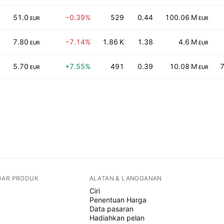
51.0
−0.39%
529
0.44
100.06 M
EUR
EUR
7.80
−7.14%
1.86 K
1.38
4.6 M
EUR
EUR
5.70
+7.55%
491
0.39
10.08 M
EUR
EUR
DAR PRODUK
ALATAN & LANGGANAN
Ciri
Penentuan Harga
Data pasaran
Hadiahkan pelan