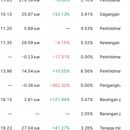
EUR
10.13
25.87
+33.13%
3.41%
Dagangan runci
EUR
11.20
5.89
—
4.53%
Perkhidmatan in
EUR
11.35
29.09
−9.15%
5.32%
Kewangan
EUR
—
−0.23
−17.31%
0.00%
Perkhidmatan 
EUR
13.96
14.54
+10.55%
6.56%
Perkhidmatan t
EUR
—
−0.36
−262.32%
0.00%
Pengangkutan
EUR
18.13
2.81
+121.94%
3.47%
Barangan pengg
EUR
—
—
—
2.05%
Barangan pengg
19.23
27.04
+41.27%
3.26%
Tenaga mineral
EUR