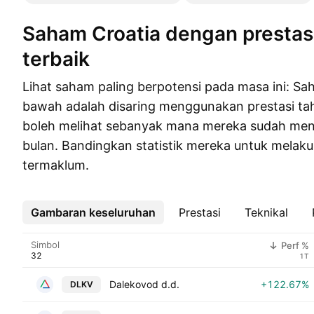
Saham Croatia dengan prestasi tahunan
terbaik
Lihat saham paling berpotensi pada masa ini: Sa
bawah adalah disaring menggunakan prestasi tah
boleh melihat sebanyak mana mereka sudah men
bulan. Bandingkan statistik mereka untuk melak
termaklum.
Gambaran keseluruhan
Lebih
Prestasi
Teknikal
Simbol
Perf %
1T
Dalekovod d.d.
+122.67%
DLKV