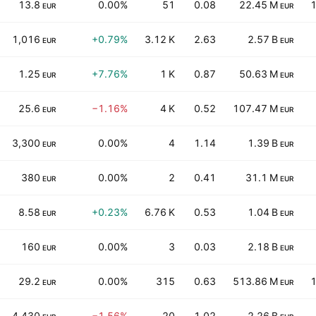
13.8
0.00%
51
0.08
22.45 M
EUR
EUR
1,016
+0.79%
3.12 K
2.63
2.57 B
EUR
EUR
1.25
+7.76%
1 K
0.87
50.63 M
EUR
EUR
25.6
−1.16%
4 K
0.52
107.47 M
EUR
EUR
3,300
0.00%
4
1.14
1.39 B
EUR
EUR
380
0.00%
2
0.41
31.1 M
EUR
EUR
8.58
+0.23%
6.76 K
0.53
1.04 B
EUR
EUR
160
0.00%
3
0.03
2.18 B
EUR
EUR
29.2
0.00%
315
0.63
513.86 M
EUR
EUR
4,430
−1.56%
20
1.02
2.26 B