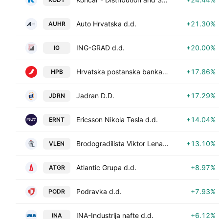
Auto Hrvatska d.d.
+21.30%
AUHR
ING-GRAD d.d.
+20.00%
IG
Hrvatska postanska banka d.d.
+17.86%
HPB
Jadran D.D.
+17.29%
JDRN
Ericsson Nikola Tesla d.d.
+14.04%
ERNT
Brodogradilista Viktor Lenac d.d.
+13.10%
VLEN
Atlantic Grupa d.d.
+8.97%
ATGR
Podravka d.d.
+7.93%
PODR
INA-Industrija nafte d.d.
+6.12%
INA