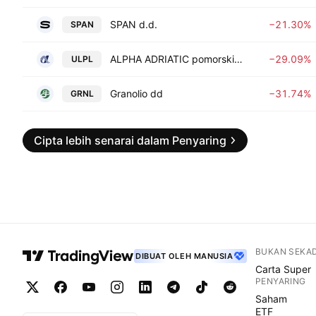
SPAN d.d.
−21.30%
SPAN
ALPHA ADRIATIC pomorski promet d.d.
−29.09%
ULPL
Granolio dd
−31.74%
GRNL
Cipta lebih senarai dalam Penyaring
BUKAN SEKA
DIBUAT OLEH MANUSIA
Carta Super
PENYARING
Saham
ETF