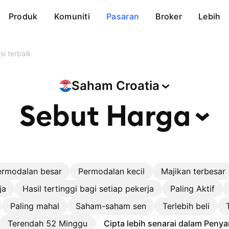
Produk
Komuniti
Pasaran
Broker
Lebih
si terbaik
Saham
Croatia
Sebut
Harga
ermodalan besar
Permodalan kecil
Majikan terbesar
ja
Hasil tertinggi bagi setiap pekerja
Paling Aktif
Paling mahal
Saham-saham sen
Terlebih beli
Terendah 52 Minggu
Cipta lebih senarai dalam Penya