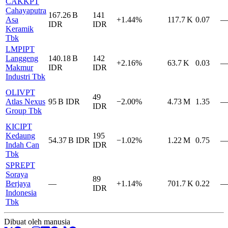
CAKK
PT
Cahayaputra
167.26 B
141
Asa
+1.44%
117.7 K
0.07
IDR
IDR
Keramik
Tbk
LMPI
PT
Langgeng
140.18 B
142
+2.16%
63.7 K
0.03
Makmur
IDR
IDR
Industri Tbk
OLIV
PT
49
Atlas Nexus
95 B
IDR
−2.00%
4.73 M
1.35
IDR
Group Tbk
KICI
PT
Kedaung
195
54.37 B
IDR
−1.02%
1.22 M
0.75
Indah Can
IDR
Tbk
SPRE
PT
Soraya
89
Berjaya
—
+1.14%
701.7 K
0.22
IDR
Indonesia
Tbk
Dibuat oleh manusia