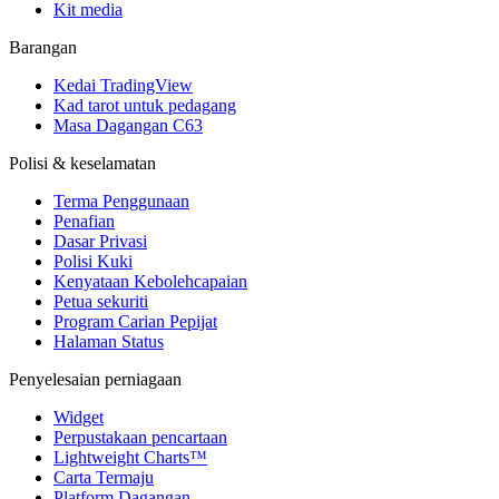
Kit media
Barangan
Kedai TradingView
Kad tarot untuk pedagang
Masa Dagangan C63
Polisi & keselamatan
Terma Penggunaan
Penafian
Dasar Privasi
Polisi Kuki
Kenyataan Kebolehcapaian
Petua sekuriti
Program Carian Pepijat
Halaman Status
Penyelesaian perniagaan
Widget
Perpustakaan pencartaan
Lightweight Charts™
Carta Termaju
Platform Dagangan