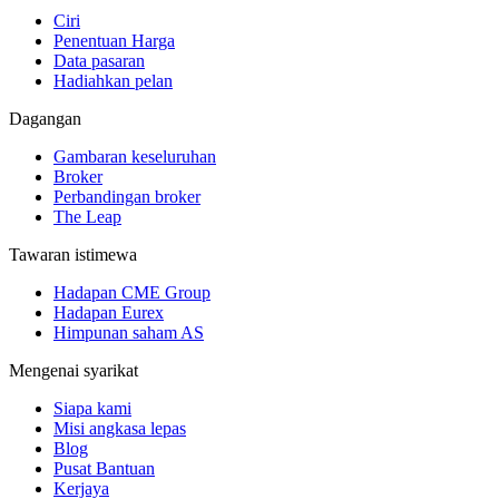
Ciri
Penentuan Harga
Data pasaran
Hadiahkan pelan
Dagangan
Gambaran keseluruhan
Broker
Perbandingan broker
The Leap
Tawaran istimewa
Hadapan CME Group
Hadapan Eurex
Himpunan saham AS
Mengenai syarikat
Siapa kami
Misi angkasa lepas
Blog
Pusat Bantuan
Kerjaya