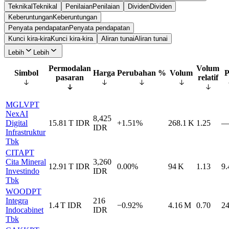
Teknikal
Teknikal
Penilaian
Penilaian
Dividen
Dividen
Keberuntungan
Keberuntungan
Penyata pendapatan
Penyata pendapatan
Kunci kira-kira
Kunci kira-kira
Aliran tunai
Aliran tunai
Lebih
Lebih
Permodalan
Volum
Simbol
Harga
Perubahan %
Volum
P
pasaran
relatif
MGLV
PT
NexAI
8,425
Digital
15.81 T
IDR
+1.51%
268.1 K
1.25
IDR
Infrastruktur
Tbk
CITA
PT
Cita Mineral
3,260
12.91 T
IDR
0.00%
94 K
1.13
9.
Investindo
IDR
Tbk
WOOD
PT
Integra
216
1.4 T
IDR
−0.92%
4.16 M
0.70
24
Indocabinet
IDR
Tbk