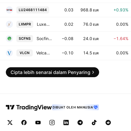
Partners Group Direct Equity V (EUR) S.
0.03
968.8
+0.93%
LU2468111484
EUR
Luxempart S.A.
0.02
76.0
0.00%
LXMPR
EUR
Socfinasia S.A.
−0.08
24.0
−1.64%
SCFNS
EUR
Velcan Holdings SA
−0.10
14.5
0.00%
VLCN
EUR
Cipta lebih senarai dalam Penyaring
DIBUAT OLEH MANUSIA