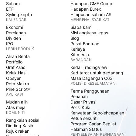
Saham
Hadapan CME Group
ETF
Hadapan Eurex
Syiling kripto
Himpunan saham AS
KALENDAR
MENGENAI SYARIKAT
Ekonomi
Siapa kami
Perolehan
Misi angkasa lepas
Dividen
Blog
IPO
Pusat Bantuan
LEBIH PRODUK
Kerjaya
Kit media
Aliran Berita
BARANGAN
Portfolio
Graf Asas
Kedai TradingView
Keluk Hasil
Kad tarot untuk pedagang
Opsyen
Masa Dagangan C63
Peta Makro
POLISI & KESELAMATAN
Pine Script®
Terma Penggunaan
APLIKASI
Penafian
Mudah alih
Dasar Privasi
Atas meja
Polisi Kuki
KOMUNITI
Kenyataan Kebolehcapaian
Petua sekuriti
Rangkaian sosial
Program Carian Pepijat
Dinding Kasih
Halaman Status
Rujuk rakan
PENYELESAIAN PERNIAGAAN