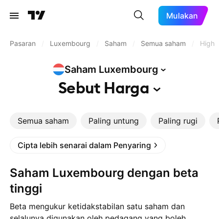
Mulakan
Pasaran
/
Luxembourg
/
Saham
/
Semua saham
/
High 
Saham
Luxembourg
Sebut
Harga
Semua saham
Paling untung
Paling rugi
Cipta lebih senarai dalam Penyaring
Saham Luxembourg dengan beta
tinggi
Beta mengukur ketidakstabilan satu saham dan
selalunya digunakan oleh pedagang yang boleh