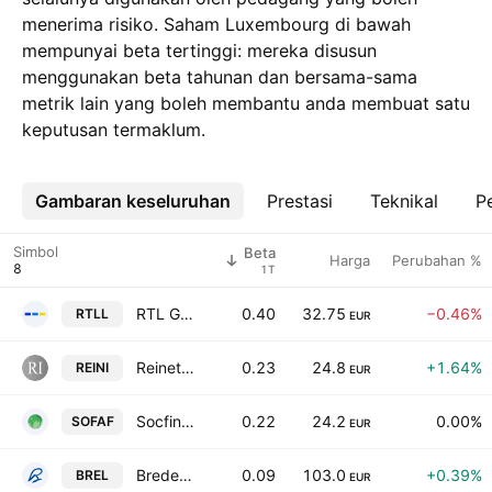
menerima risiko. Saham Luxembourg di bawah
mempunyai beta tertinggi: mereka disusun
menggunakan beta tahunan dan bersama-sama
metrik lain yang boleh membantu anda membuat satu
keputusan termaklum.
Gambaran keseluruhan
Lebih
Prestasi
Teknikal
Pe
Simbol
Beta
Harga
Perubahan %
1T
RTL Group S.A.
0.40
32.75
−0.46%
RTLL
EUR
Reinet Investments S.C.A.
0.23
24.8
+1.64%
REINI
EUR
Socfinaf S.A.
0.22
24.2
0.00%
SOFAF
EUR
Brederode S.A.
0.09
103.0
+0.39%
BREL
EUR