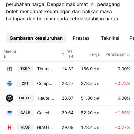
perubahan harga. Dengan maklumat ini, pedagang
boleh mendapat keuntungan dari balikan masa
hadapan dan bermain pada ketidakstabilan harga.
Gambaran keseluruhan
Lebih
Prestasi
Teknikal
Pe
Simbol
RSI,
Harga
Perubahan %
14
Thurgauer Kantonalbank
14.32
156.0
0.00%
TKBP
CHF
Compagnie Financiere Tradition SA
23.27
273.5
−0.73%
CFT
CHF
Haute Capital Partners AG
28.87
51.00
0.00%
HAUTE
CHF
Galenica AG
29.64
82.20
−1.85%
GALE
CHF
HIAG Immobilien Holding AG
29.68
128.4
−0.77%
HIAG
CHF