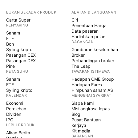
BUKAN SEKADAR PRODUK
ALATAN & LANGGANAN
Carta Super
Ciri
PENYARING
Penentuan Harga
Data pasaran
Saham
Hadiahkan pelan
ETF
DAGANGAN
Bon
Syiling kripto
Gambaran keseluruhan
Pasangan CEX
Broker
Pasangan DEX
Perbandingan broker
Pine
The Leap
PETA SUHU
TAWARAN ISTIMEWA
Saham
Hadapan CME Group
ETF
Hadapan Eurex
Syiling kripto
Himpunan saham AS
KALENDAR
MENGENAI SYARIKAT
Ekonomi
Siapa kami
Perolehan
Misi angkasa lepas
Dividen
Blog
IPO
Pusat Bantuan
LEBIH PRODUK
Kerjaya
Kit media
Aliran Berita
BARANGAN