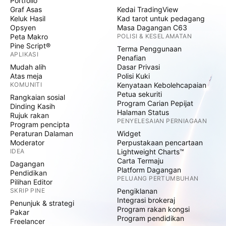
Portfolio
Graf Asas
Kedai TradingView
Keluk Hasil
Kad tarot untuk pedagang
Opsyen
Masa Dagangan C63
Peta Makro
POLISI & KESELAMATAN
Pine Script®
Terma Penggunaan
APLIKASI
Penafian
Mudah alih
Dasar Privasi
Atas meja
Polisi Kuki
KOMUNITI
Kenyataan Kebolehcapaian
Petua sekuriti
Rangkaian sosial
Program Carian Pepijat
Dinding Kasih
Halaman Status
Rujuk rakan
PENYELESAIAN PERNIAGAAN
Program pencipta
Peraturan Dalaman
Widget
Moderator
Perpustakaan pencartaan
IDEA
Lightweight Charts™
Carta Termaju
Dagangan
Platform Dagangan
Pendidikan
PELUANG PERTUMBUHAN
Pilihan Editor
SKRIP PINE
Pengiklanan
Integrasi brokeraj
Penunjuk & strategi
Program rakan kongsi
Pakar
Program pendidikan
Freelancer