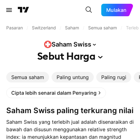
Mulakan
Pasaran
/
Switzerland
/
Saham
/
Semua saham
/
Terlebi
Saham
Swiss
Sebut
Harga
Semua saham
Paling untung
Paling rugi
Cipta lebih senarai dalam Penyaring
Saham Swiss paling terkurang nilai
Saham Swiss yang terlebih jual adalah disenaraikan di
bawah dan disusun menggunakan relative strength
index: ia menunjukkan kepantasan dan magnitud