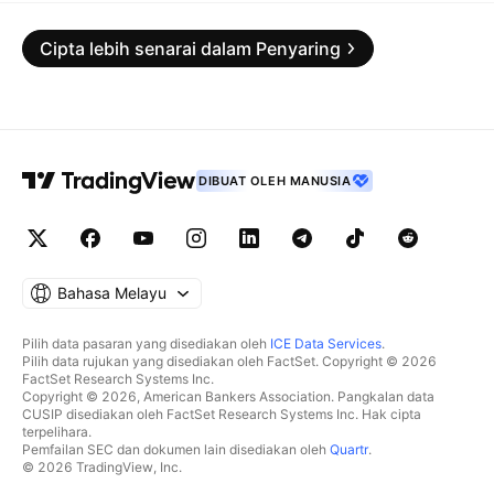
Cipta lebih senarai dalam Penyaring
DIBUAT OLEH MANUSIA
Bahasa Melayu
Pilih data pasaran yang disediakan oleh
ICE Data Services
.
Pilih data rujukan yang disediakan oleh FactSet. Copyright © 2026
FactSet Research Systems Inc.
Copyright © 2026, American Bankers Association. Pangkalan data
CUSIP disediakan oleh FactSet Research Systems Inc. Hak cipta
terpelihara.
Pemfailan SEC dan dokumen lain disediakan oleh
Quartr
.
© 2026 TradingView, Inc.