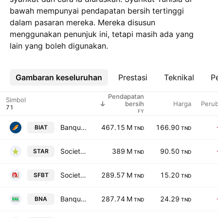
bawah mempunyai pendapatan bersih tertinggi
dalam pasaran mereka. Mereka disusun
menggunakan penunjuk ini, tetapi masih ada yang
lain yang boleh digunakan.
Gambaran keseluruhan
Lebih
Prestasi
Teknikal
Pe
Pendapatan
Simbol
Harga
Peru
bersih
FY
Banque Internationale Arabe de Tunisie SA
467.15 M
166.90
BIAT
TND
TND
Societe Tunisienne d'Assurances et de Reassurances
389 M
90.50
STAR
TND
TND
Societe de Fabrication des Boissons de Tunisie SA
289.57 M
15.20
SFBT
TND
TND
Banque Nationale Agricole
287.74 M
24.29
BNA
TND
TND