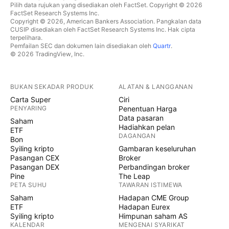
Pilih data rujukan yang disediakan oleh FactSet. Copyright © 2026
FactSet Research Systems Inc.
Copyright © 2026, American Bankers Association. Pangkalan data
CUSIP disediakan oleh FactSet Research Systems Inc. Hak cipta
terpelihara.
Pemfailan SEC dan dokumen lain disediakan oleh
Quartr
.
© 2026 TradingView, Inc.
BUKAN SEKADAR PRODUK
ALATAN & LANGGANAN
Carta Super
Ciri
PENYARING
Penentuan Harga
Data pasaran
Saham
Hadiahkan pelan
ETF
DAGANGAN
Bon
Syiling kripto
Gambaran keseluruhan
Pasangan CEX
Broker
Pasangan DEX
Perbandingan broker
Pine
The Leap
PETA SUHU
TAWARAN ISTIMEWA
Saham
Hadapan CME Group
ETF
Hadapan Eurex
Syiling kripto
Himpunan saham AS
KALENDAR
MENGENAI SYARIKAT