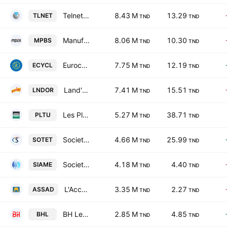
Telnet Holding SA
8.43 M
13.29
TLNET
TND
TND
Manufacture de Panneaux Bois du Sud SA
8.06 M
10.30
MPBS
TND
TND
Eurocycles SA
7.75 M
12.19
ECYCL
TND
TND
Land'Or SA
7.41 M
15.51
LNDOR
TND
TND
Les Placements de Tunisie-SICAF SA
5.27 M
38.71
PLTU
TND
TND
Societe Tunisienne d'Entreprises de Telecommunications
4.66 M
25.99
SOTET
TND
TND
Societe Industrielle d'Appareillage et de Materiels Electriques SA
4.18 M
4.40
SIAME
TND
TND
L'Accumulateur Tunisien Assad
3.35 M
2.27
ASSAD
TND
TND
BH Leasing SA
2.85 M
4.85
BHL
TND
TND