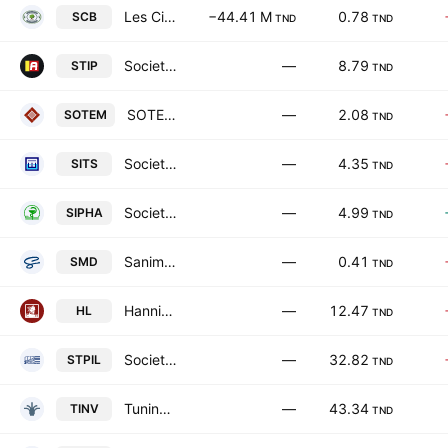
Les Ciments de Bizerte SA
−44.41 M
0.78
SCB
TND
TND
Societe Tunisienne des Industries de Pneumatiques
—
8.79
STIP
TND
SOTEMAIL SA
—
2.08
SOTEM
TND
Societe Immobiliere Tuniso-Seoudienne SA
—
4.35
SITS
TND
Societe des Industries Pharmaceutiques de Tunisie SA
—
4.99
SIPHA
TND
Sanimed SA
—
0.41
SMD
TND
Hannibal Lease SA
—
12.47
HL
TND
Societe de Transport des Hydrocarbures par Pipelines SA
—
32.82
STPIL
TND
Tuninvest SICAR SA
—
43.34
TINV
TND