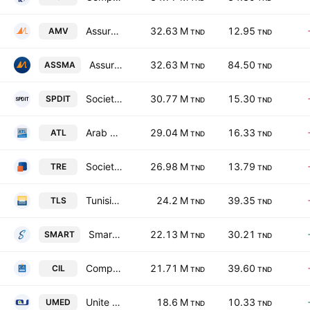
Assurances Maghrebia Vie
32.63 M
12.95
AMV
TND
TND
Assurances Maghrebia S.A
32.63 M
84.50
ASSMA
TND
TND
Societe de Placements et de Developpement Industriel et Touristique SA
30.77 M
15.30
SPDIT
TND
TND
Arab Tunisian Lease SA
29.04 M
16.33
ATL
TND
TND
Societe Tunisienne de Reassurance
26.98 M
13.79
TRE
TND
TND
Tunisie Leasing & Factoring SA
24.2 M
39.35
TLS
TND
TND
Smart Tunisie
22.13 M
30.21
SMART
TND
TND
Compagnie Internationale de Leasing
21.71 M
39.60
CIL
TND
TND
Unite de Fabrication de Medicaments
18.6 M
10.33
UMED
TND
TND