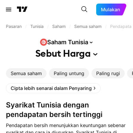
Mulakan
Pasaran
/
Tunisia
/
Saham
/
Semua saham
/
Pendapatan 
Saham
Tunisia
Sebut
Harga
Semua saham
Paling untung
Paling rugi
Cipta lebih senarai dalam Penyaring
Syarikat Tunisia dengan
pendapatan bersih tertinggi
Pendapatan bersih menunjukkan keuntungan sebenar
syarikat dan cara ia diuruskan. Syarikat Tunisia di