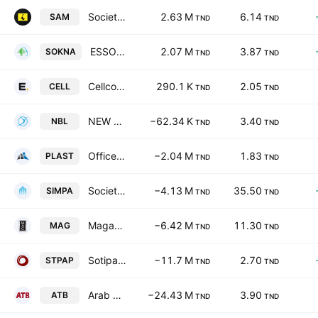
Societe Atelier du Meuble Interieurs SA
2.63 M
6.14
SAM
TND
TND
ESSOUKNA Societe Anonyme
2.07 M
3.87
SOKNA
TND
TND
Cellcom SA
290.1 K
2.05
CELL
TND
TND
NEW BODY LINE
−62.34 K
3.40
NBL
TND
TND
Office Plast SA
−2.04 M
1.83
PLAST
TND
TND
Societe Immobiliere et de participations SA
−4.13 M
35.50
SIMPA
TND
TND
Magasin General SA
−6.42 M
11.30
MAG
TND
TND
Sotipapier SA
−11.7 M
2.70
STPAP
TND
TND
Arab Tunisian Bank SA
−24.43 M
3.90
ATB
TND
TND