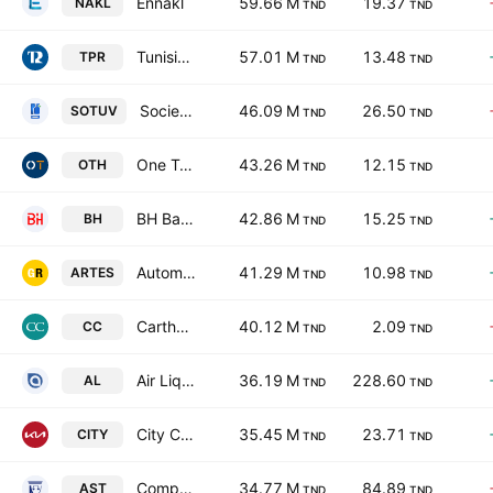
Ennakl
59.66 M
19.37
NAKL
TND
TND
Tunisie Profiles Aluminium
57.01 M
13.48
TPR
TND
TND
Societe Tunisienne de Verreries SA
46.09 M
26.50
SOTUV
TND
TND
One Tech Holding SA
43.26 M
12.15
OTH
TND
TND
BH Bank
42.86 M
15.25
BH
TND
TND
Automobile Reseau Tunisien et Services SA
41.29 M
10.98
ARTES
TND
TND
Carthage Cement
40.12 M
2.09
CC
TND
TND
Air Liquide Tunisie SA
36.19 M
228.60
AL
TND
TND
City Cars SA
35.45 M
23.71
CITY
TND
TND
Compagnie d'Assurances & de Reassurances SA
34.77 M
84.89
AST
TND
TND