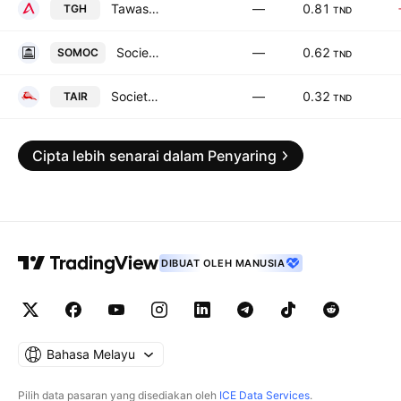
Tawasol Group Holding SA
—
0.81
TGH
TND
Societe moderne de ceramique SA
—
0.62
SOMOC
TND
Societe Tunisienne de l'Air SA
—
0.32
TAIR
TND
Cipta lebih senarai dalam Penyaring
DIBUAT OLEH MANUSIA
Bahasa Melayu
Pilih data pasaran yang disediakan oleh
ICE Data Services
.