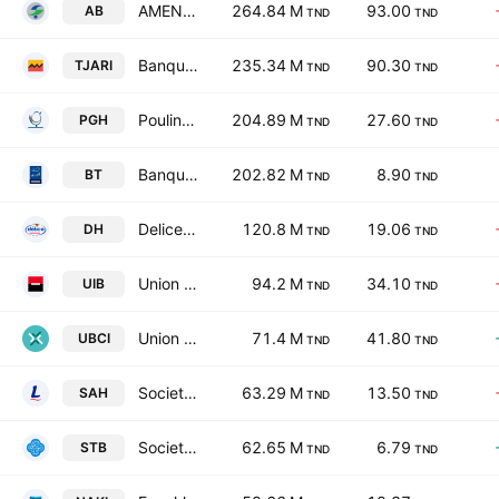
AMEN BANK SA
264.84 M
93.00
AB
TND
TND
Banque Attijari de Tunisie SA
235.34 M
90.30
TJARI
TND
TND
Poulina Group Holding SA
204.89 M
27.60
PGH
TND
TND
Banque de Tunisie SA
202.82 M
8.90
BT
TND
TND
Delice Holding SA
120.8 M
19.06
DH
TND
TND
Union Internationale de Banques
94.2 M
34.10
UIB
TND
TND
Union Bancaire pour le Commerce et l'Industrie SA
71.4 M
41.80
UBCI
TND
TND
Societe d'Articles Hygieniques SA
63.29 M
13.50
SAH
TND
TND
Societe Tunisienne de Banque
62.65 M
6.79
STB
TND
TND