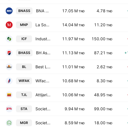
BNA Assurances
17.05 M
4.78
BNASS
TND
TND
La Societe Nouvelle Maison de la Ville de Tunis-Monoprix SA
14.04 M
11.20
MNP
TND
TND
Industries Chimiques du Fluor
11.97 M
150.00
ICF
TND
TND
BH Assurance SA
11.13 M
87.21
+
BHASS
TND
TND
Best Lease
11.01 M
2.62
BL
TND
TND
Wifack International Bank SA
10.68 M
8.30
WIFAK
TND
TND
Attijari Leasing SA
10.06 M
48.95
TJL
TND
TND
Societe Tunisienne d'Automobiles SA
9.94 M
99.00
STA
TND
TND
Societe Tunisienne des Marches de Gros SA
8.59 M
18.00
MGR
TND
TND