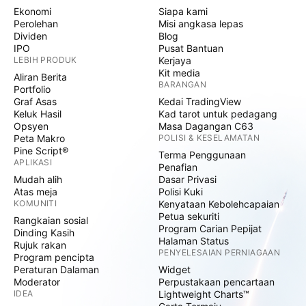
Ekonomi
Siapa kami
Perolehan
Misi angkasa lepas
Dividen
Blog
IPO
Pusat Bantuan
LEBIH PRODUK
Kerjaya
Kit media
Aliran Berita
BARANGAN
Portfolio
Graf Asas
Kedai TradingView
Keluk Hasil
Kad tarot untuk pedagang
Opsyen
Masa Dagangan C63
Peta Makro
POLISI & KESELAMATAN
Pine Script®
Terma Penggunaan
APLIKASI
Penafian
Mudah alih
Dasar Privasi
Atas meja
Polisi Kuki
KOMUNITI
Kenyataan Kebolehcapaian
Petua sekuriti
Rangkaian sosial
Program Carian Pepijat
Dinding Kasih
Halaman Status
Rujuk rakan
PENYELESAIAN PERNIAGAAN
Program pencipta
Peraturan Dalaman
Widget
Moderator
Perpustakaan pencartaan
IDEA
Lightweight Charts™