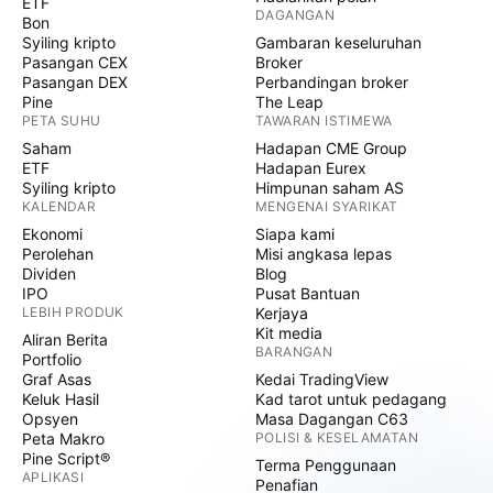
ETF
DAGANGAN
Bon
Syiling kripto
Gambaran keseluruhan
Pasangan CEX
Broker
Pasangan DEX
Perbandingan broker
Pine
The Leap
PETA SUHU
TAWARAN ISTIMEWA
Saham
Hadapan CME Group
ETF
Hadapan Eurex
Syiling kripto
Himpunan saham AS
KALENDAR
MENGENAI SYARIKAT
Ekonomi
Siapa kami
Perolehan
Misi angkasa lepas
Dividen
Blog
IPO
Pusat Bantuan
LEBIH PRODUK
Kerjaya
Kit media
Aliran Berita
BARANGAN
Portfolio
Graf Asas
Kedai TradingView
Keluk Hasil
Kad tarot untuk pedagang
Opsyen
Masa Dagangan C63
Peta Makro
POLISI & KESELAMATAN
Pine Script®
Terma Penggunaan
APLIKASI
Penafian