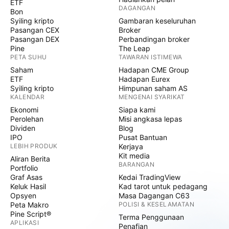
ETF
DAGANGAN
Bon
Syiling kripto
Gambaran keseluruhan
Pasangan CEX
Broker
Pasangan DEX
Perbandingan broker
Pine
The Leap
PETA SUHU
TAWARAN ISTIMEWA
Saham
Hadapan CME Group
ETF
Hadapan Eurex
Syiling kripto
Himpunan saham AS
KALENDAR
MENGENAI SYARIKAT
Ekonomi
Siapa kami
Perolehan
Misi angkasa lepas
Dividen
Blog
IPO
Pusat Bantuan
LEBIH PRODUK
Kerjaya
Kit media
Aliran Berita
BARANGAN
Portfolio
Graf Asas
Kedai TradingView
Keluk Hasil
Kad tarot untuk pedagang
Opsyen
Masa Dagangan C63
Peta Makro
POLISI & KESELAMATAN
Pine Script®
Terma Penggunaan
APLIKASI
Penafian