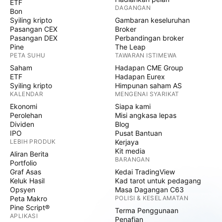
ETF
DAGANGAN
Bon
Syiling kripto
Gambaran keseluruhan
Pasangan CEX
Broker
Pasangan DEX
Perbandingan broker
Pine
The Leap
PETA SUHU
TAWARAN ISTIMEWA
Saham
Hadapan CME Group
ETF
Hadapan Eurex
Syiling kripto
Himpunan saham AS
KALENDAR
MENGENAI SYARIKAT
Ekonomi
Siapa kami
Perolehan
Misi angkasa lepas
Dividen
Blog
IPO
Pusat Bantuan
LEBIH PRODUK
Kerjaya
Kit media
Aliran Berita
BARANGAN
Portfolio
Graf Asas
Kedai TradingView
Keluk Hasil
Kad tarot untuk pedagang
Opsyen
Masa Dagangan C63
Peta Makro
POLISI & KESELAMATAN
Pine Script®
Terma Penggunaan
APLIKASI
Penafian