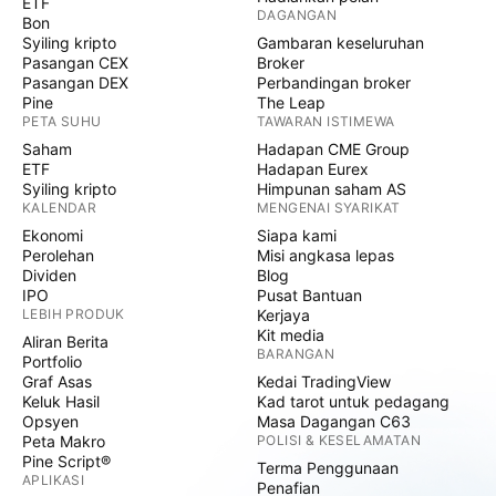
ETF
DAGANGAN
Bon
Syiling kripto
Gambaran keseluruhan
Pasangan CEX
Broker
Pasangan DEX
Perbandingan broker
Pine
The Leap
PETA SUHU
TAWARAN ISTIMEWA
Saham
Hadapan CME Group
ETF
Hadapan Eurex
Syiling kripto
Himpunan saham AS
KALENDAR
MENGENAI SYARIKAT
Ekonomi
Siapa kami
Perolehan
Misi angkasa lepas
Dividen
Blog
IPO
Pusat Bantuan
LEBIH PRODUK
Kerjaya
Kit media
Aliran Berita
BARANGAN
Portfolio
Graf Asas
Kedai TradingView
Keluk Hasil
Kad tarot untuk pedagang
Opsyen
Masa Dagangan C63
Peta Makro
POLISI & KESELAMATAN
Pine Script®
Terma Penggunaan
APLIKASI
Penafian