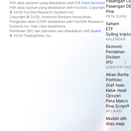
Pasangan C
Pilih data pasaran yang disediakan oleh
ICE Data Services
.
Pasangan D
Pilih data rujukan yang disediakan oleh FactSet. Copyright
Pine
© 2026 FactSet Research Systems Inc.
PETA SUHU
Copyright © 2026, American Bankers Association.
Pangkalan data CUSIP disediakan oleh FactSet Research
Saham
Systems Inc. Hak cipta terpelihara.
ETF
Pemfailan SEC dan dokumen lain disediakan oleh
Quartr
.
Syiling kripto
© 2026 TradingView, Inc.
KALENDAR
Ekonomi
Perolehan
Dividen
IPO
LEBIH PRODU
Aliran Berita
Portfolio
Graf Asas
Keluk Hasil
Opsyen
Peta Makro
Pine Script®
APLIKASI
Mudah alih
Atas meja