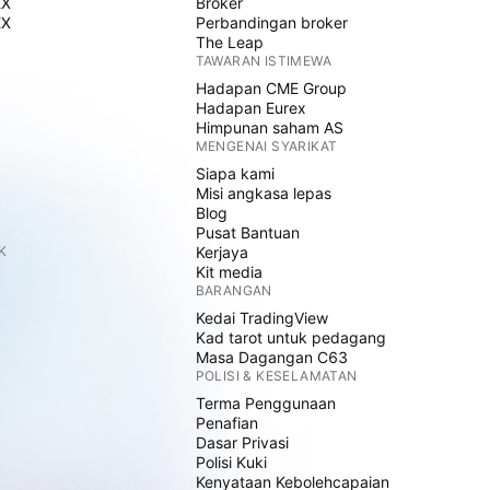
EX
Broker
EX
Perbandingan broker
The Leap
TAWARAN ISTIMEWA
Hadapan CME Group
Hadapan Eurex
Himpunan saham AS
MENGENAI SYARIKAT
Siapa kami
Misi angkasa lepas
Blog
Pusat Bantuan
K
Kerjaya
Kit media
BARANGAN
Kedai TradingView
Kad tarot untuk pedagang
Masa Dagangan C63
POLISI & KESELAMATAN
Terma Penggunaan
Penafian
Dasar Privasi
Polisi Kuki
Kenyataan Kebolehcapaian