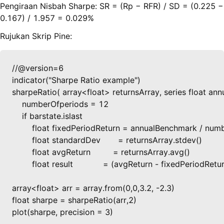
Pengiraan Nisbah Sharpe: SR = (Rp − RFR) / SD = (0.225 −
0.167) / 1.957 = 0.029%
Rujukan Skrip Pine:
//@version=6

indicator("Sharpe Ratio example")

sharpeRatio( array<float> returnsArray, series float ann
    numberOfperiods = 12

    if barstate.islast

        float fixedPeriodReturn = annualBenchmark / num
        float standardDev       = returnsArray.stdev()

        float avgReturn         = returnsArray.avg()

        float result            = (avgReturn - fixedPeriodRet
array<float> arr = array.from(0,0,3.2, -2.3)

float sharpe = sharpeRatio(arr,2)

plot(sharpe, precision = 3)