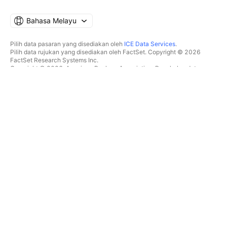
Bahasa Melayu
Pilih data pasaran yang disediakan oleh
ICE Data Services
.
Pilih data rujukan yang disediakan oleh FactSet. Copyright © 2026
FactSet Research Systems Inc.
Copyright © 2026, American Bankers Association. Pangkalan data
CUSIP disediakan oleh FactSet Research Systems Inc. Hak cipta
terpelihara.
Pemfailan SEC dan dokumen lain disediakan oleh
Quartr
.
© 2026 TradingView, Inc.
BUKAN SEKADAR PRODUK
ALATAN & LANGGANAN
Carta Super
Ciri
PENYARING
Penentuan Harga
Data pasaran
Saham
Hadiahkan pelan
ETF
DAGANGAN
Bon
Syiling kripto
Gambaran keseluruhan
Pasangan CEX
Broker
Pasangan DEX
Perbandingan broker
Pine
The Leap