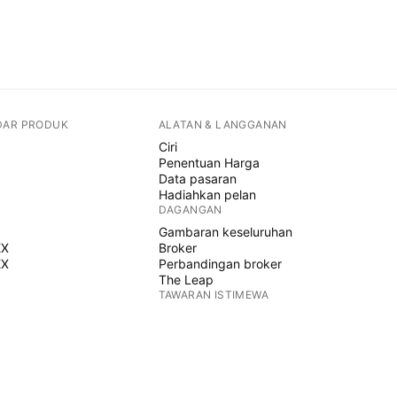
DAR PRODUK
ALATAN & LANGGANAN
Ciri
Penentuan Harga
Data pasaran
Hadiahkan pelan
DAGANGAN
Gambaran keseluruhan
EX
Broker
EX
Perbandingan broker
The Leap
TAWARAN ISTIMEWA
Hadapan CME Group
Hadapan Eurex
Himpunan saham AS
MENGENAI SYARIKAT
Siapa kami