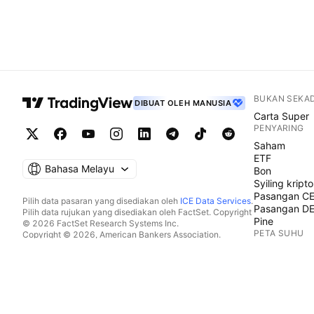
BUKAN SEKA
DIBUAT OLEH MANUSIA
Carta Super
PENYARING
Saham
ETF
Bahasa Melayu
Bon
Syiling kripto
Pasangan C
Pilih data pasaran yang disediakan oleh
ICE Data Services
.
Pasangan D
Pilih data rujukan yang disediakan oleh FactSet. Copyright
Pine
© 2026 FactSet Research Systems Inc.
PETA SUHU
Copyright © 2026, American Bankers Association.
Pangkalan data CUSIP disediakan oleh FactSet Research
Saham
Systems Inc. Hak cipta terpelihara.
ETF
Pemfailan SEC dan dokumen lain disediakan oleh
Quartr
.
Syiling kripto
© 2026 TradingView, Inc.
KALENDAR
Ekonomi