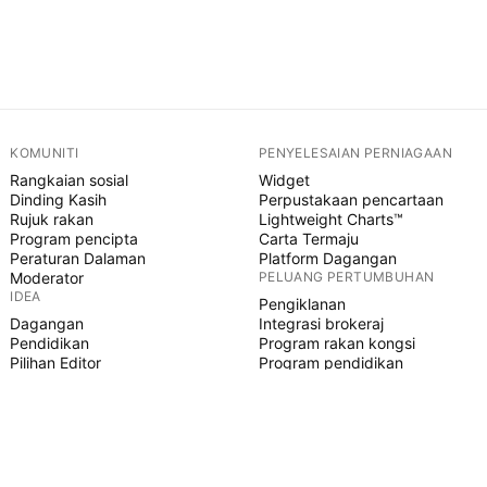
KOMUNITI
PENYELESAIAN PERNIAGAAN
Rangkaian sosial
Widget
Dinding Kasih
Perpustakaan pencartaan
Rujuk rakan
Lightweight Charts™
Program pencipta
Carta Termaju
Peraturan Dalaman
Platform Dagangan
Moderator
PELUANG PERTUMBUHAN
IDEA
Pengiklanan
Dagangan
Integrasi brokeraj
Pendidikan
Program rakan kongsi
Pilihan Editor
Program pendidikan
SKRIP PINE
Penunjuk & strategi
Pakar
Freelancer
Ruangan Berbayar