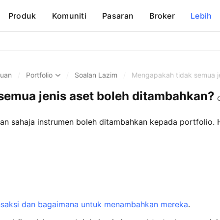
Produk
Komuniti
Pasaran
Broker
Lebih
huan
/
Portfolio
/
Soalan Lazim
/
Mengapakah tidak semua je
semua jenis aset boleh ditambahkan?
ian sahaja instrumen boleh ditambahkan kepada portfolio. 
ansaksi dan bagaimana untuk menambahkan mereka
.