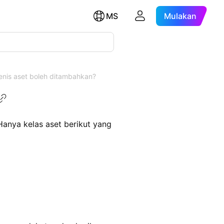
MS
Mulakan
nis aset boleh ditambahkan?
Hanya kelas aset berikut yang