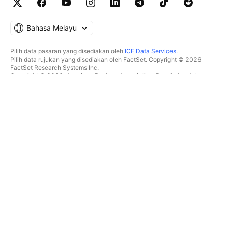
Bahasa Melayu
Pilih data pasaran yang disediakan oleh
ICE Data Services
.
Pilih data rujukan yang disediakan oleh FactSet. Copyright © 2026
FactSet Research Systems Inc.
Copyright © 2026, American Bankers Association. Pangkalan data
CUSIP disediakan oleh FactSet Research Systems Inc. Hak cipta
terpelihara.
Pemfailan SEC dan dokumen lain disediakan oleh
Quartr
.
© 2026 TradingView, Inc.
BUKAN SEKADAR PRODUK
ALATAN & LANGGANAN
Carta Super
Ciri
PENYARING
Penentuan Harga
Data pasaran
Saham
Hadiahkan pelan
ETF
DAGANGAN
Bon
Syiling kripto
Gambaran keseluruhan
Pasangan CEX
Broker
Pasangan DEX
Perbandingan broker