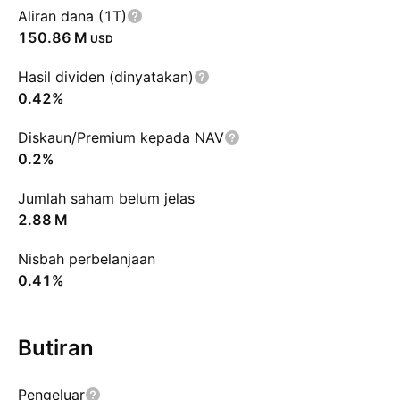
Aliran dana (1T)
‪150.86 M‬
USD
Hasil dividen (dinyatakan)
0.42%
Diskaun/Premium kepada NAV
0.2%
Jumlah saham belum jelas
‪2.88 M‬
Nisbah perbelanjaan
0.41%
Butiran
Pengeluar