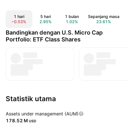
1 hari
5 hari
1 bulan
Sepanjang masa
−0.53%
2.95%
1.02%
23.61%
Bandingkan dengan U.S. Micro Cap
Portfolio: ETF Class Shares
Statistik utama
Assets under management (AUM)
‪178.52 M‬
USD