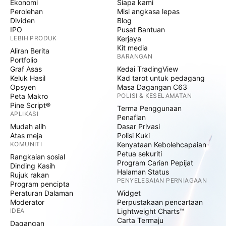
Ekonomi
Siapa kami
Perolehan
Misi angkasa lepas
Dividen
Blog
IPO
Pusat Bantuan
LEBIH PRODUK
Kerjaya
Kit media
Aliran Berita
BARANGAN
Portfolio
Graf Asas
Kedai TradingView
Keluk Hasil
Kad tarot untuk pedagang
Opsyen
Masa Dagangan C63
Peta Makro
POLISI & KESELAMATAN
Pine Script®
Terma Penggunaan
APLIKASI
Penafian
Mudah alih
Dasar Privasi
Atas meja
Polisi Kuki
KOMUNITI
Kenyataan Kebolehcapaian
Petua sekuriti
Rangkaian sosial
Program Carian Pepijat
Dinding Kasih
Halaman Status
Rujuk rakan
PENYELESAIAN PERNIAGAAN
Program pencipta
Peraturan Dalaman
Widget
Moderator
Perpustakaan pencartaan
IDEA
Lightweight Charts™
Carta Termaju
Dagangan