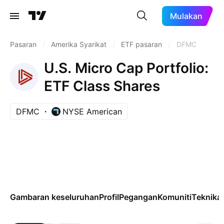
Mulakan
Pasaran
/
Amerika Syarikat
/
ETF pasaran
/
DFMC
U.S. Micro Cap Portfolio:
ETF Class Shares
DFMC
NYSE American
Gambaran keseluruhan
Profil
Pegangan
Komuniti
Teknikal