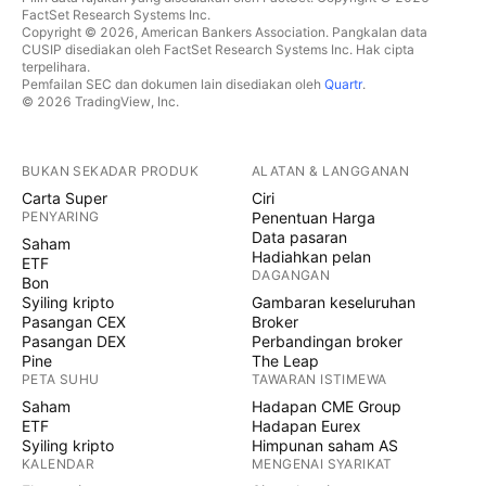
FactSet Research Systems Inc.
Copyright © 2026, American Bankers Association. Pangkalan data
CUSIP disediakan oleh FactSet Research Systems Inc. Hak cipta
terpelihara.
Pemfailan SEC dan dokumen lain disediakan oleh
Quartr
.
© 2026 TradingView, Inc.
BUKAN SEKADAR PRODUK
ALATAN & LANGGANAN
Carta Super
Ciri
PENYARING
Penentuan Harga
Data pasaran
Saham
Hadiahkan pelan
ETF
DAGANGAN
Bon
Syiling kripto
Gambaran keseluruhan
Pasangan CEX
Broker
Pasangan DEX
Perbandingan broker
Pine
The Leap
PETA SUHU
TAWARAN ISTIMEWA
Saham
Hadapan CME Group
ETF
Hadapan Eurex
Syiling kripto
Himpunan saham AS
KALENDAR
MENGENAI SYARIKAT