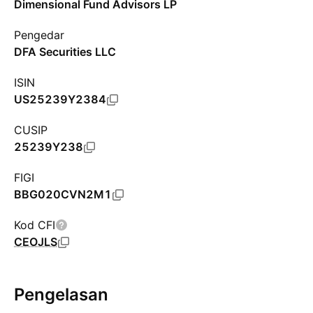
Dimensional Fund Advisors LP
Pengedar
DFA Securities LLC
ISIN
US25239Y2384
CUSIP
25239Y238
FIGI
BBG020CVN2M1
Kod CFI
CEOJLS
Pengelasan