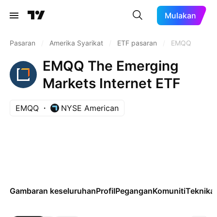
Mulakan
Pasaran
/
Amerika Syarikat
/
ETF pasaran
/
EMQQ
EMQQ The Emerging
Markets Internet ETF
EMQQ
NYSE American
Gambaran keseluruhan
Profil
Pegangan
Komuniti
Teknikal