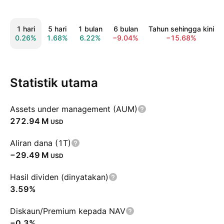
1 hari
5 hari
1 bulan
6 bulan
Tahun sehingga kini
0.26%
1.68%
6.22%
−9.04%
−15.68%
Statistik utama
Assets under management (AUM)
‪272.94 M‬
USD
Aliran dana (1T)
‪−29.49 M‬
USD
Hasil dividen (dinyatakan)
3.59%
Diskaun/Premium kepada NAV
−0.3%