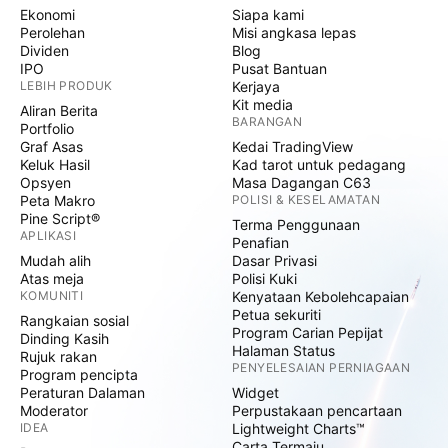
Ekonomi
Siapa kami
Perolehan
Misi angkasa lepas
Dividen
Blog
IPO
Pusat Bantuan
LEBIH PRODUK
Kerjaya
Kit media
Aliran Berita
BARANGAN
Portfolio
Graf Asas
Kedai TradingView
Keluk Hasil
Kad tarot untuk pedagang
Opsyen
Masa Dagangan C63
Peta Makro
POLISI & KESELAMATAN
Pine Script®
Terma Penggunaan
APLIKASI
Penafian
Mudah alih
Dasar Privasi
Atas meja
Polisi Kuki
KOMUNITI
Kenyataan Kebolehcapaian
Petua sekuriti
Rangkaian sosial
Program Carian Pepijat
Dinding Kasih
Halaman Status
Rujuk rakan
PENYELESAIAN PERNIAGAAN
Program pencipta
Peraturan Dalaman
Widget
Moderator
Perpustakaan pencartaan
IDEA
Lightweight Charts™
Carta Termaju