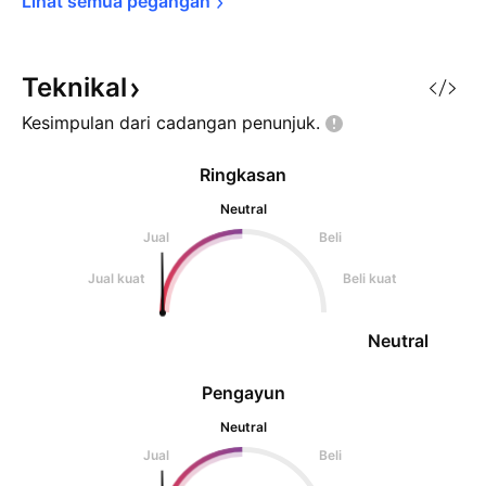
Lihat semua 
pegangan
Teknikal
Kesimpulan dari cadangan
penunjuk.
Ringkasan
Neutral
Jual
Beli
Jual kuat
Beli kuat
Neutral
Pengayun
Neutral
Jual
Beli