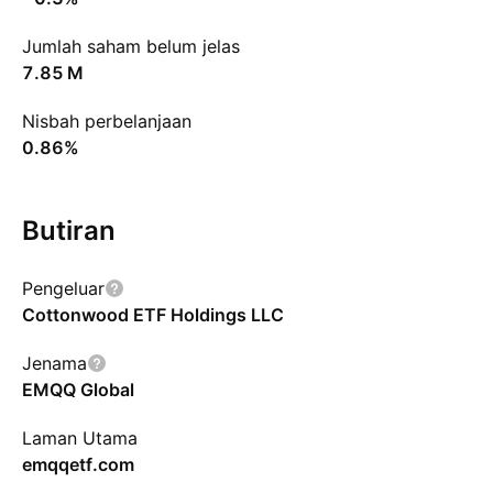
Jumlah saham belum jelas
‪7.85 M‬
Nisbah perbelanjaan
0.86%
Butiran
Pengeluar
Cottonwood ETF Holdings LLC
Jenama
EMQQ Global
Laman Utama
emqqetf.com