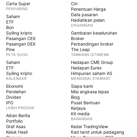
Carta Super
Ciri
PENYARING
Penentuan Harga
Data pasaran
Saham
Hadiahkan pelan
ETF
DAGANGAN
Bon
Syiling kripto
Gambaran keseluruhan
Pasangan CEX
Broker
Pasangan DEX
Perbandingan broker
Pine
The Leap
PETA SUHU
TAWARAN ISTIMEWA
Saham
Hadapan CME Group
ETF
Hadapan Eurex
Syiling kripto
Himpunan saham AS
KALENDAR
MENGENAI SYARIKAT
Ekonomi
Siapa kami
Perolehan
Misi angkasa lepas
Dividen
Blog
IPO
Pusat Bantuan
LEBIH PRODUK
Kerjaya
Kit media
Aliran Berita
BARANGAN
Portfolio
Graf Asas
Kedai TradingView
Keluk Hasil
Kad tarot untuk pedagang