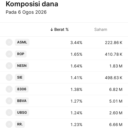
Komposisi dana
Pada 6 Ogos 2026
Simbol
Berat %
Saham
3.44%
‪‪222.86 K‬‬
ASML
A
1.65%
‪‪410.78 K‬‬
ROP
R
1.64%
‪‪1.83 M‬‬
NESN
N
1.41%
‪‪498.63 K‬‬
SIE
S
1.38%
‪‪6.82 M‬‬
8306
8
1.27%
‪‪5.01 M‬‬
BBVA
B
1.24%
‪‪2.60 M‬‬
UBSG
U
1.23%
‪‪6.66 M‬‬
RR.
R