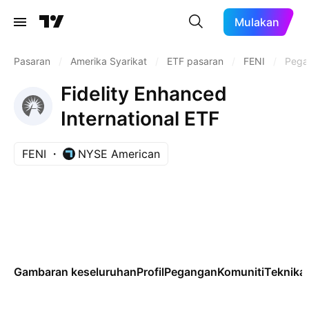
Mulakan
Pasaran
/
Amerika Syarikat
/
ETF pasaran
/
FENI
/
Pega
Fidelity Enhanced
International ETF
FENI
NYSE American
Gambaran keseluruhan
Profil
Pegangan
Komuniti
Teknikal