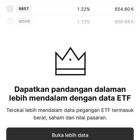
1.22%
‪‪654.80 K‬‬
6857
6
1.12%
‪‪808.68 K‬‬
NOVN
N
Dapatkan pandangan dalaman
lebih mendalam dengan data ETF
Terokai lebih mendalam data pegangan ETF termasuk
berat, saham dan nilai pasaran.
Buka lebih data