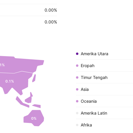
0.00
%
0.00
%
Amerika Utara
1%
Eropah
Timur Tengah
0.1%
Asia
Oceania
Amerika Latin
0%
Afrika