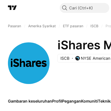
Cari
Pasaran
/
Amerika Syarikat
/
ETF pasaran
/
ISCB
/
Prof
iShares 
ISCB
NYSE American
Gambaran keseluruhan
Profil
Pegangan
Komuniti
Teknik