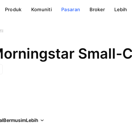
Produk
Komuniti
Pasaran
Broker
Lebih
il
Morningstar Small-
al
Bermusim
Lebih