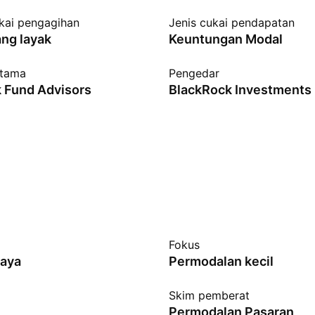
kai pengagihan
Jenis cukai pendapatan
ang layak
Keuntungan Modal
utama
Pengedar
 Fund Advisors
BlackRock Investments
Fokus
gaya
Permodalan kecil
Skim pemberat
Permodalan Pasaran