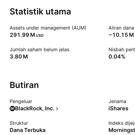
Statistik utama
Assets under management (AUM)
Aliran dana
‪291.99 M‬
‪−10.15 M‬
USD
Jumlah saham belum jelas
Nisbah per
‪3.80 M‬
0.04%
Butiran
Pengeluar
Jenama
BlackRock, Inc.
iShares
Struktur
Indeks dije
Dana Terbuka