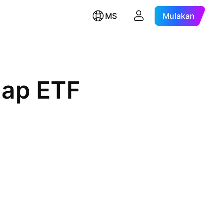
MS
Mulakan
Cap ETF