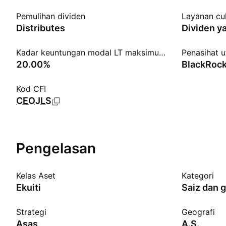
Pemulihan dividen
Layanan cu
Distributes
Dividen y
Kadar keuntungan modal LT maksimum
Penasihat 
20.00%
BlackRock
Kod CFI
CEOJLS
Pengelasan
Kelas Aset
Kategori
Ekuiti
Saiz dan 
Strategi
Geografi
Asas
A.S.