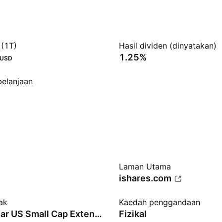
 (1T)
Hasil dividen (dinyatakan)
1.25%
USD
belanjaan
Laman Utama
ishares.com
jak
Kaedah penggandaan
Morningstar US Small Cap Extended Market
Fizikal