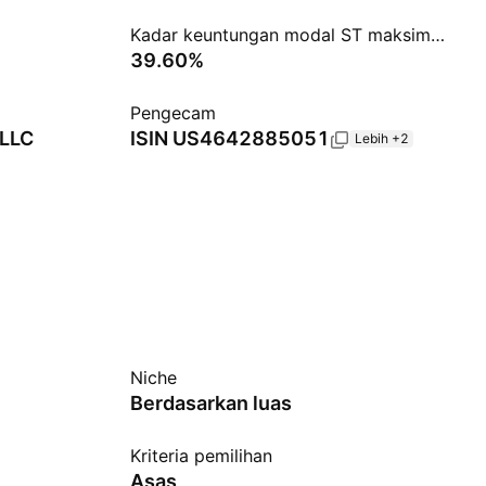
Kadar keuntungan modal ST maksimum
39.60%
Pengecam
 LLC
ISIN
US4642885051
Lebih +2
Niche
Berdasarkan luas
Kriteria pemilihan
Asas