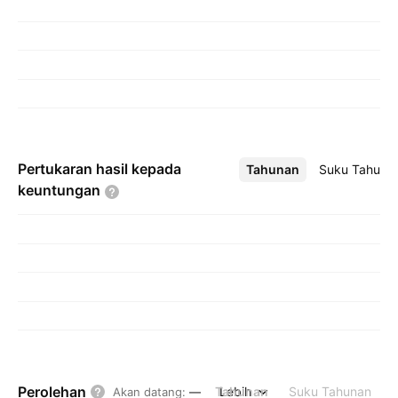
Pertukaran hasil kepada
Tahunan
Lebih
Suku Tahuna
keuntungan
Perolehan
Tahunan
Lebih
Suku Tahunan
Akan datang
:
—