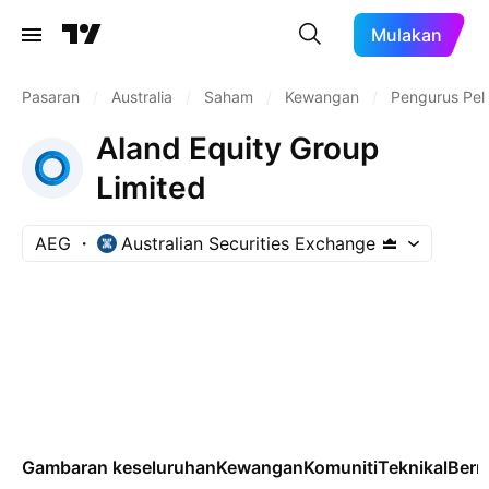
Mulakan
Pasaran
/
Australia
/
Saham
/
Kewangan
/
Pengurus Pel
Aland Equity Group
Limited
AEG
Australian Securities Exchange
Gambaran keseluruhan
Kewangan
Komuniti
Teknikal
Ber