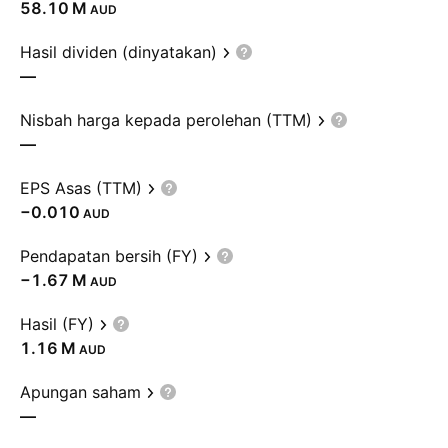
‪58.10 M‬
AUD
Hasil dividen (dinyatakan)
—
Nisbah harga kepada perolehan (TTM)
—
EPS Asas (TTM)
−0.010
AUD
Pendapatan bersih (FY)
‪−1.67 M‬
AUD
Hasil (FY)
‪1.16 M‬
AUD
Apungan saham
—