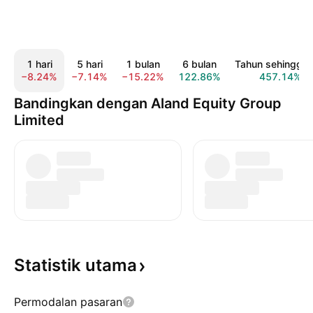
1 hari
5 hari
1 bulan
6 bulan
Tahun sehingga k
−8.24%
−7.14%
−15.22%
122.86%
457.14%
Bandingkan dengan Aland Equity Group
Limited
Statistik
utama
Permodalan pasaran