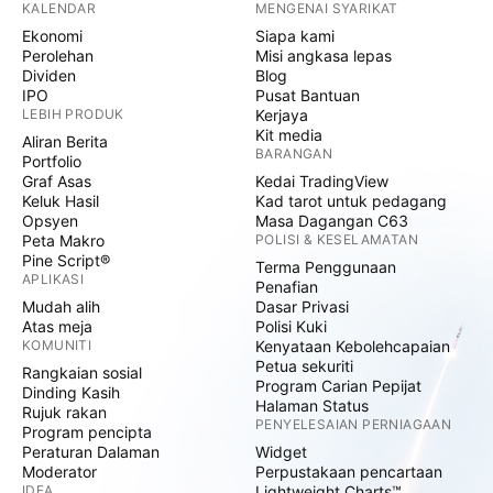
KALENDAR
MENGENAI SYARIKAT
Ekonomi
Siapa kami
Perolehan
Misi angkasa lepas
Dividen
Blog
IPO
Pusat Bantuan
LEBIH PRODUK
Kerjaya
Kit media
Aliran Berita
BARANGAN
Portfolio
Graf Asas
Kedai TradingView
Keluk Hasil
Kad tarot untuk pedagang
Opsyen
Masa Dagangan C63
Peta Makro
POLISI & KESELAMATAN
Pine Script®
Terma Penggunaan
APLIKASI
Penafian
Mudah alih
Dasar Privasi
Atas meja
Polisi Kuki
KOMUNITI
Kenyataan Kebolehcapaian
Petua sekuriti
Rangkaian sosial
Program Carian Pepijat
Dinding Kasih
Halaman Status
Rujuk rakan
PENYELESAIAN PERNIAGAAN
Program pencipta
Peraturan Dalaman
Widget
Moderator
Perpustakaan pencartaan
IDEA
Lightweight Charts™