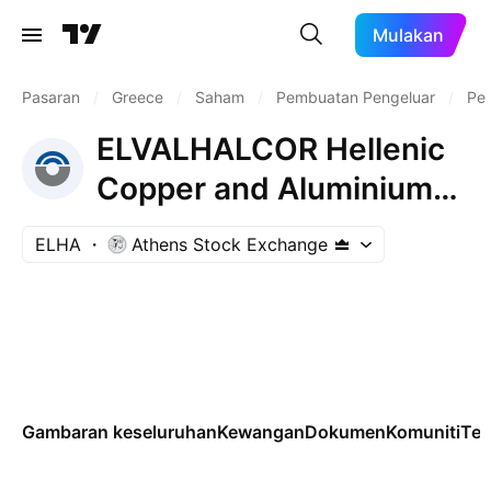
Mulakan
Pasaran
/
Greece
/
Saham
/
Pembuatan Pengeluar
/
Pe
ELVALHALCOR Hellenic
Copper and Aluminium
Industry S.A.
ELHA
Athens Stock Exchange
Gambaran keseluruhan
Kewangan
Dokumen
Komuniti
Tek