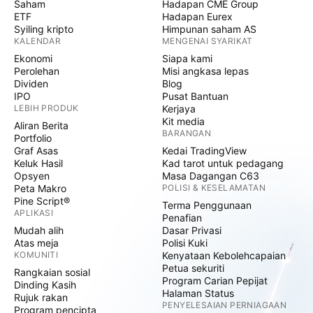
Saham
Hadapan CME Group
ETF
Hadapan Eurex
Syiling kripto
Himpunan saham AS
KALENDAR
MENGENAI SYARIKAT
Ekonomi
Siapa kami
Perolehan
Misi angkasa lepas
Dividen
Blog
IPO
Pusat Bantuan
LEBIH PRODUK
Kerjaya
Kit media
Aliran Berita
BARANGAN
Portfolio
Graf Asas
Kedai TradingView
Keluk Hasil
Kad tarot untuk pedagang
Opsyen
Masa Dagangan C63
Peta Makro
POLISI & KESELAMATAN
Pine Script®
Terma Penggunaan
APLIKASI
Penafian
Mudah alih
Dasar Privasi
Atas meja
Polisi Kuki
KOMUNITI
Kenyataan Kebolehcapaian
Petua sekuriti
Rangkaian sosial
Program Carian Pepijat
Dinding Kasih
Halaman Status
Rujuk rakan
PENYELESAIAN PERNIAGAAN
Program pencipta