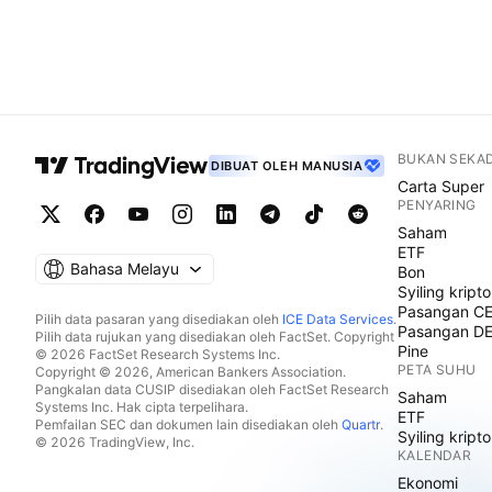
BUKAN SEKA
DIBUAT OLEH MANUSIA
Carta Super
PENYARING
Saham
ETF
Bahasa Melayu
Bon
Syiling kripto
Pasangan C
Pilih data pasaran yang disediakan oleh
ICE Data Services
.
Pasangan D
Pilih data rujukan yang disediakan oleh FactSet. Copyright
Pine
© 2026 FactSet Research Systems Inc.
PETA SUHU
Copyright © 2026, American Bankers Association.
Pangkalan data CUSIP disediakan oleh FactSet Research
Saham
Systems Inc. Hak cipta terpelihara.
ETF
Pemfailan SEC dan dokumen lain disediakan oleh
Quartr
.
Syiling kripto
© 2026 TradingView, Inc.
KALENDAR
Ekonomi