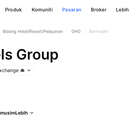
Produk
Komuniti
Pasaran
Broker
Lebih
Bidang Hotel/Resort/Pelayaran
/
GHG
/
Bermusim
els Group
Exchange
rmusim
Lebih