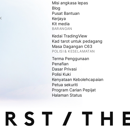
Misi angkasa lepas
Blog
Pusat Bantuan
K
Kerjaya
Kit media
BARANGAN
Kedai TradingView
Kad tarot untuk pedagang
Masa Dagangan C63
POLISI & KESELAMATAN
Terma Penggunaan
Penafian
Dasar Privasi
Polisi Kuki
Kenyataan Kebolehcapaian
Petua sekuriti
Program Carian Pepijat
Halaman Status