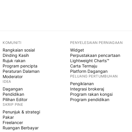
KOMUNITI
PENYELESAIAN PERNIAGAAN
Rangkaian sosial
Widget
Dinding Kasih
Perpustakaan pencartaan
Rujuk rakan
Lightweight Charts™
Program pencipta
Carta Termaju
Peraturan Dalaman
Platform Dagangan
Moderator
PELUANG PERTUMBUHAN
IDEA
Pengiklanan
Dagangan
Integrasi brokeraj
Pendidikan
Program rakan kongsi
Pilihan Editor
Program pendidikan
SKRIP PINE
Penunjuk & strategi
Pakar
Freelancer
Ruangan Berbayar