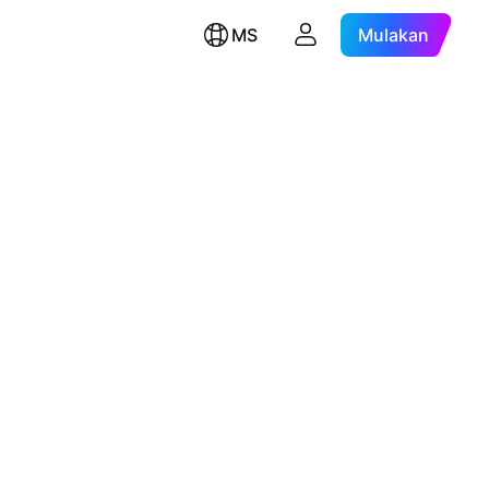
MS
Mulakan