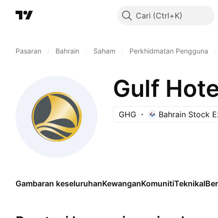
Cari
Pasaran
/
Bahrain
/
Saham
/
Perkhidmatan Pengguna
/
Gulf Hot
GHG
Bahrain Stock 
Gambaran keseluruhan
Kewangan
Komuniti
Teknikal
Be