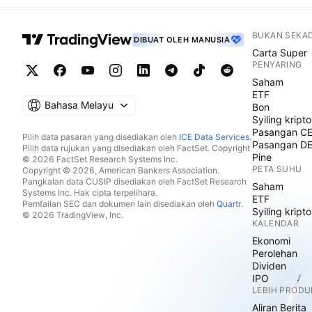
BUKAN SEKA
DIBUAT OLEH MANUSIA
Carta Super
PENYARING
Saham
ETF
Bahasa Melayu
Bon
Syiling kripto
Pasangan C
Pilih data pasaran yang disediakan oleh
ICE Data Services
.
Pasangan D
Pilih data rujukan yang disediakan oleh FactSet. Copyright
Pine
© 2026 FactSet Research Systems Inc.
PETA SUHU
Copyright © 2026, American Bankers Association.
Pangkalan data CUSIP disediakan oleh FactSet Research
Saham
Systems Inc. Hak cipta terpelihara.
ETF
Pemfailan SEC dan dokumen lain disediakan oleh
Quartr
.
Syiling kripto
© 2026 TradingView, Inc.
KALENDAR
Ekonomi
Perolehan
Dividen
IPO
LEBIH PRODU
Aliran Berita