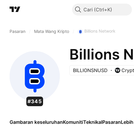
Cari
Billions Network
Pasaran
/
Mata Wang Kripto
/
Billions 
BILLIONSNUSD
Crypt
#345
Gambaran keseluruhan
Komuniti
Teknikal
Pasaran
Lebih