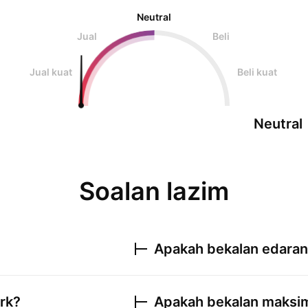
Neutral
Jual
Beli
Jual kuat
Beli kuat
Neutral
Soalan lazim
Apakah bekalan edara
rk
?
Apakah bekalan maks