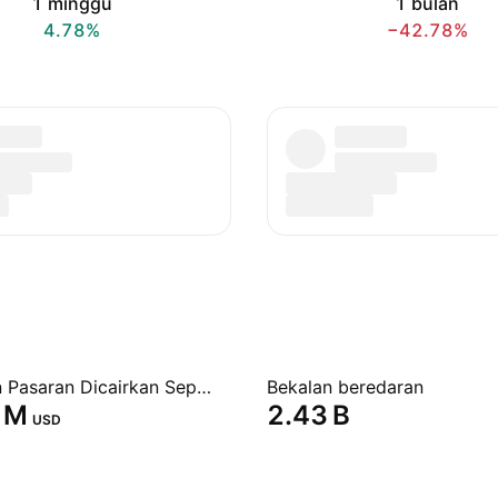
1 minggu
1 bulan
4.78%
−42.78%
Permodalan Pasaran Dicairkan Sepenuhnya
Bekalan beredaran
 M‬
‪2.43 B‬
USD