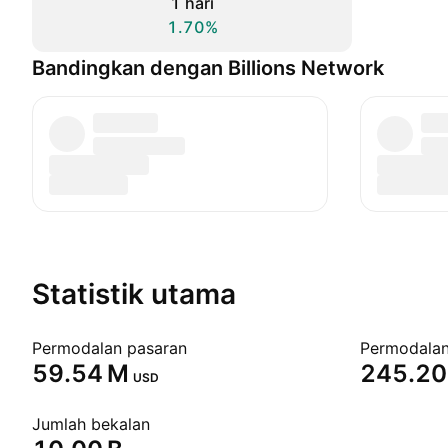
1 hari
1.70%
Bandingkan dengan Billions Network
Statistik utama
Permodalan pasaran
‪59.54 M‬
‪245.20
USD
Jumlah bekalan