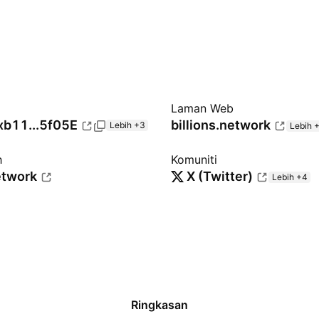
Laman Web
xb11...5f05E
billions.network
Lebih +3
Lebih 
h
Komuniti
etwork
X (Twitter)
Lebih +4
Ringkasan