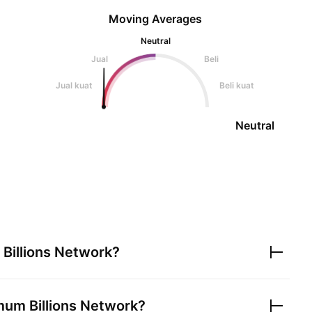
Moving Averages
Neutral
Jual
Beli
Jual kuat
Beli kuat
Neutral
n
Billions Network
?
imum
Billions Network
?