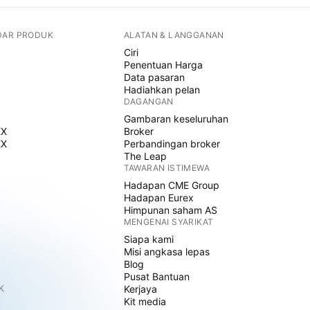
DAR PRODUK
ALATAN & LANGGANAN
Ciri
Penentuan Harga
Data pasaran
Hadiahkan pelan
DAGANGAN
Gambaran keseluruhan
EX
Broker
EX
Perbandingan broker
The Leap
TAWARAN ISTIMEWA
Hadapan CME Group
Hadapan Eurex
Himpunan saham AS
MENGENAI SYARIKAT
Siapa kami
Misi angkasa lepas
Blog
Pusat Bantuan
K
Kerjaya
Kit media