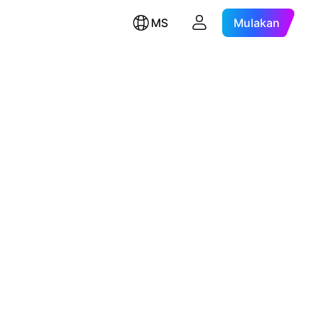
MS
Mulakan