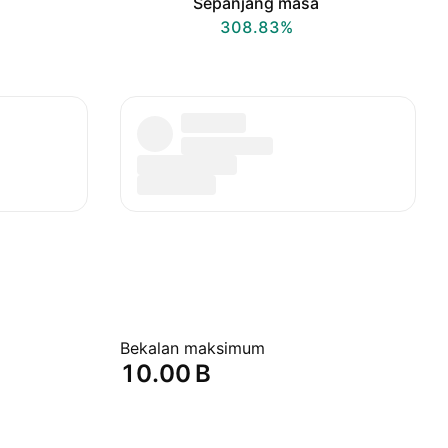
Sepanjang masa
308.83%
Bekalan maksimum
‪10.00 B‬