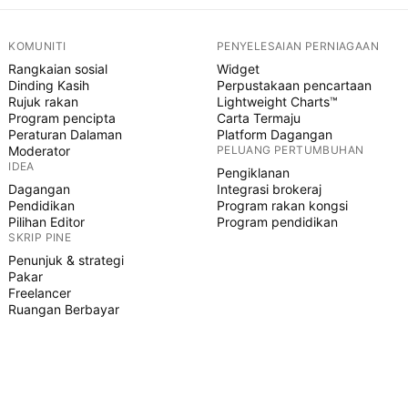
KOMUNITI
PENYELESAIAN PERNIAGAAN
Rangkaian sosial
Widget
Dinding Kasih
Perpustakaan pencartaan
Rujuk rakan
Lightweight Charts™
Program pencipta
Carta Termaju
Peraturan Dalaman
Platform Dagangan
Moderator
PELUANG PERTUMBUHAN
IDEA
Pengiklanan
Dagangan
Integrasi brokeraj
Pendidikan
Program rakan kongsi
Pilihan Editor
Program pendidikan
SKRIP PINE
Penunjuk & strategi
Pakar
Freelancer
Ruangan Berbayar