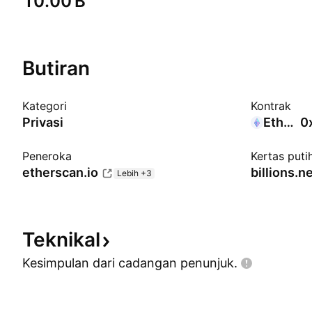
‪10.00 B‬
Butiran
Kategori
Kontrak
Privasi
Ethereum
0
Peneroka
Kertas puti
etherscan.io
billions.n
Lebih +3
Teknikal
Kesimpulan dari cadangan
penunjuk.