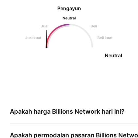
Pengayun
Neutral
Jual
Beli
Jual kuat
Beli kuat
Neutral
Apakah harga
Billions Network
hari ini?
Apakah permodalan pasaran
Billions Netwo