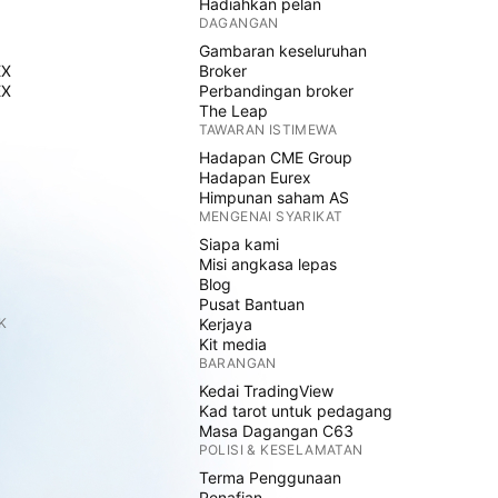
Hadiahkan pelan
DAGANGAN
Gambaran keseluruhan
EX
Broker
EX
Perbandingan broker
The Leap
TAWARAN ISTIMEWA
Hadapan CME Group
Hadapan Eurex
Himpunan saham AS
MENGENAI SYARIKAT
Siapa kami
Misi angkasa lepas
Blog
Pusat Bantuan
K
Kerjaya
Kit media
BARANGAN
Kedai TradingView
Kad tarot untuk pedagang
Masa Dagangan C63
POLISI & KESELAMATAN
Terma Penggunaan
Penafian