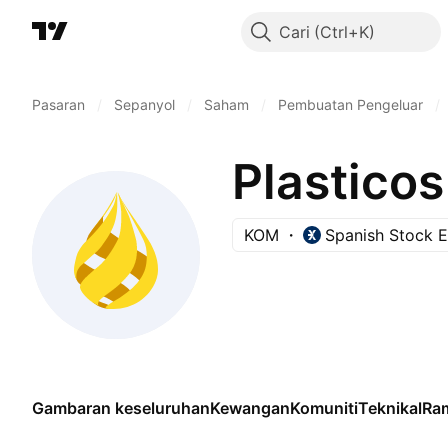
Cari
Pasaran
/
Sepanyol
/
Saham
/
Pembuatan Pengeluar
/
Plastico
KOM
Spanish Stock 
Gambaran keseluruhan
Kewangan
Komuniti
Teknikal
Ra