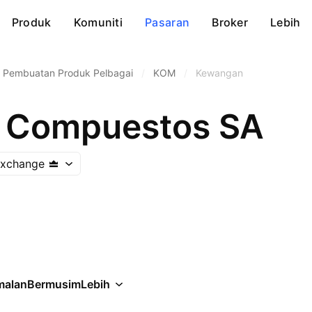
Produk
Komuniti
Pasaran
Broker
Lebih
Pembuatan Produk Pelbagai
/
KOM
/
Kewangan
s Compuestos SA
Exchange
malan
Bermusim
Lebih