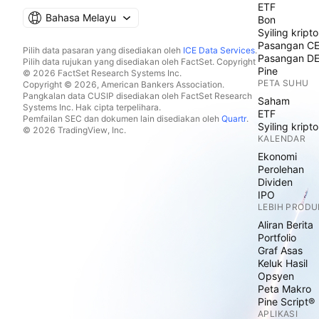
ETF
Bahasa Melayu
Bon
Syiling kripto
Pasangan C
Pilih data pasaran yang disediakan oleh
ICE Data Services
.
Pasangan D
Pilih data rujukan yang disediakan oleh FactSet. Copyright
Pine
© 2026 FactSet Research Systems Inc.
PETA SUHU
Copyright © 2026, American Bankers Association.
Pangkalan data CUSIP disediakan oleh FactSet Research
Saham
Systems Inc. Hak cipta terpelihara.
ETF
Pemfailan SEC dan dokumen lain disediakan oleh
Quartr
.
Syiling kripto
© 2026 TradingView, Inc.
KALENDAR
Ekonomi
Perolehan
Dividen
IPO
LEBIH PRODU
Aliran Berita
Portfolio
Graf Asas
Keluk Hasil
Opsyen
Peta Makro
Pine Script®
APLIKASI