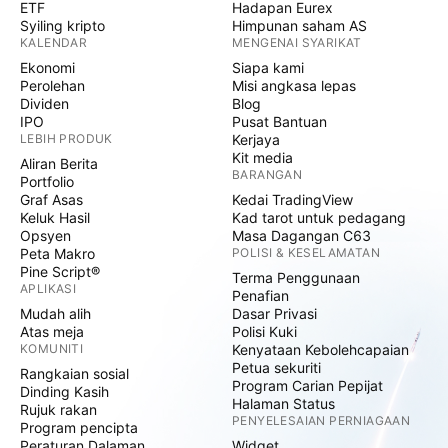
ETF
Hadapan Eurex
Syiling kripto
Himpunan saham AS
KALENDAR
MENGENAI SYARIKAT
Ekonomi
Siapa kami
Perolehan
Misi angkasa lepas
Dividen
Blog
IPO
Pusat Bantuan
LEBIH PRODUK
Kerjaya
Kit media
Aliran Berita
BARANGAN
Portfolio
Graf Asas
Kedai TradingView
Keluk Hasil
Kad tarot untuk pedagang
Opsyen
Masa Dagangan C63
Peta Makro
POLISI & KESELAMATAN
Pine Script®
Terma Penggunaan
APLIKASI
Penafian
Mudah alih
Dasar Privasi
Atas meja
Polisi Kuki
KOMUNITI
Kenyataan Kebolehcapaian
Petua sekuriti
Rangkaian sosial
Program Carian Pepijat
Dinding Kasih
Halaman Status
Rujuk rakan
PENYELESAIAN PERNIAGAAN
Program pencipta
Peraturan Dalaman
Widget