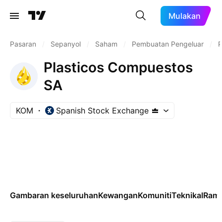
Mulakan
Pasaran
/
Sepanyol
/
Saham
/
Pembuatan Pengeluar
/
P
Plasticos Compuestos
SA
KOM
Spanish Stock Exchange
Gambaran keseluruhan
Kewangan
Komuniti
Teknikal
Rama