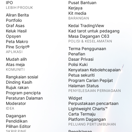
IPO
Pusat Bantuan
LEBIH PRODUK
Kerjaya
Kit media
Aliran Berita
BARANGAN
Portfolio
Graf Asas
Kedai TradingView
Keluk Hasil
Kad tarot untuk pedagang
Opsyen
Masa Dagangan C63
Peta Makro
POLISI & KESELAMATAN
Pine Script®
Terma Penggunaan
APLIKASI
Penafian
Mudah alih
Dasar Privasi
Atas meja
Polisi Kuki
KOMUNITI
Kenyataan Kebolehcapaian
Petua sekuriti
Rangkaian sosial
Program Carian Pepijat
Dinding Kasih
Halaman Status
Rujuk rakan
PENYELESAIAN PERNIAGAAN
Program pencipta
Peraturan Dalaman
Widget
Moderator
Perpustakaan pencartaan
IDEA
Lightweight Charts™
Carta Termaju
Dagangan
Platform Dagangan
Pendidikan
PELUANG PERTUMBUHAN
Pilihan Editor
SKRIP PINE
Pengiklanan