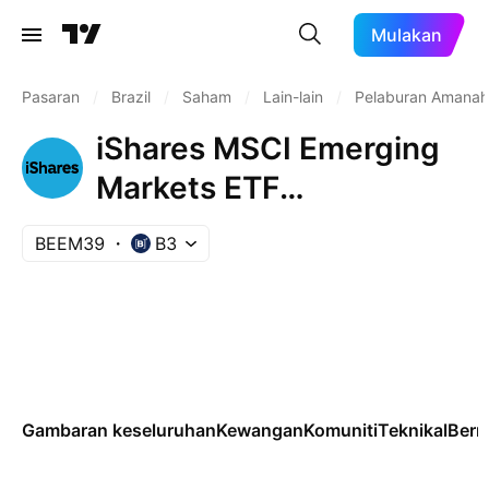
Mulakan
Pasaran
/
Brazil
/
Saham
/
Lain-lain
/
Pelaburan Amana
iShares MSCI Emerging
Markets ETF
Unsponsored Brazilian
BEEM39
B3
Depository Receipt Repr
0.166667 Sh
Gambaran keseluruhan
Kewangan
Komuniti
Teknikal
Ber