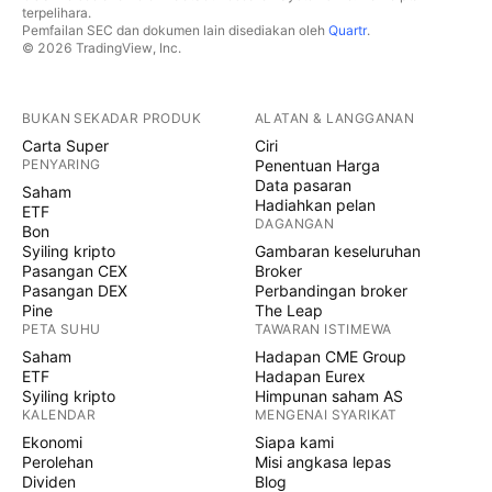
terpelihara.
Pemfailan SEC dan dokumen lain disediakan oleh
Quartr
.
© 2026 TradingView, Inc.
BUKAN SEKADAR PRODUK
ALATAN & LANGGANAN
Carta Super
Ciri
PENYARING
Penentuan Harga
Data pasaran
Saham
Hadiahkan pelan
ETF
DAGANGAN
Bon
Syiling kripto
Gambaran keseluruhan
Pasangan CEX
Broker
Pasangan DEX
Perbandingan broker
Pine
The Leap
PETA SUHU
TAWARAN ISTIMEWA
Saham
Hadapan CME Group
ETF
Hadapan Eurex
Syiling kripto
Himpunan saham AS
KALENDAR
MENGENAI SYARIKAT
Ekonomi
Siapa kami
Perolehan
Misi angkasa lepas
Dividen
Blog