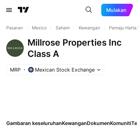
Mulakan
Pasaran
/
Mexico
/
Saham
/
Kewangan
/
Pemaju Harta 
Millrose Properties Inc
Class A
MRP
Mexican Stock Exchange
Gambaran keseluruhan
Kewangan
Dokumen
Komuniti
Tek