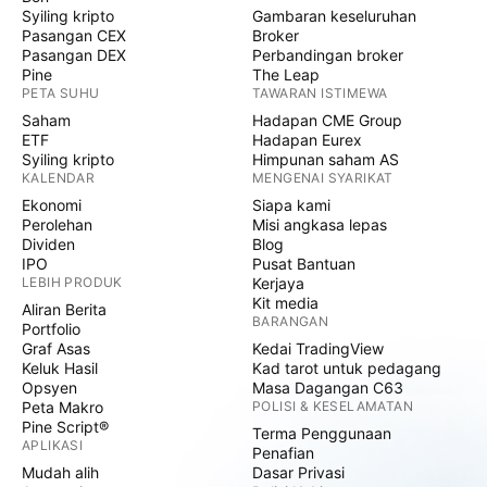
Syiling kripto
Gambaran keseluruhan
Pasangan CEX
Broker
Pasangan DEX
Perbandingan broker
Pine
The Leap
PETA SUHU
TAWARAN ISTIMEWA
Saham
Hadapan CME Group
ETF
Hadapan Eurex
Syiling kripto
Himpunan saham AS
KALENDAR
MENGENAI SYARIKAT
Ekonomi
Siapa kami
Perolehan
Misi angkasa lepas
Dividen
Blog
IPO
Pusat Bantuan
LEBIH PRODUK
Kerjaya
Kit media
Aliran Berita
BARANGAN
Portfolio
Graf Asas
Kedai TradingView
Keluk Hasil
Kad tarot untuk pedagang
Opsyen
Masa Dagangan C63
Peta Makro
POLISI & KESELAMATAN
Pine Script®
Terma Penggunaan
APLIKASI
Penafian
Mudah alih
Dasar Privasi