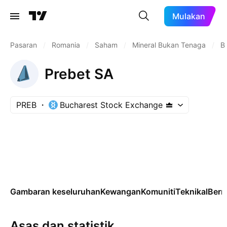
Mulakan
Pasaran
/
Romania
/
Saham
/
Mineral Bukan Tenaga
/
B
Prebet SA
PREB
Bucharest Stock Exchange
Gambaran keseluruhan
Kewangan
Komuniti
Teknikal
Ber
Asas dan statistik