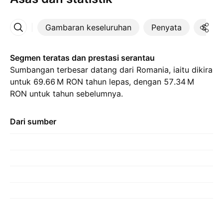
Gambaran keseluruhan
Penyata
Statis
Lebih
Segmen teratas dan prestasi serantau
Sumbangan terbesar datang dari Romania, iaitu dikira
untuk ‪69.66 M‬ RON tahun lepas, dengan ‪57.34 M‬
RON untuk tahun sebelumnya.
Dari sumber