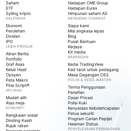
Saham
Hadapan CME Group
ETF
Hadapan Eurex
Syiling kripto
Himpunan saham AS
KALENDAR
MENGENAI SYARIKAT
Ekonomi
Siapa kami
Perolehan
Misi angkasa lepas
Dividen
Blog
IPO
Pusat Bantuan
LEBIH PRODUK
Kerjaya
Kit media
Aliran Berita
BARANGAN
Portfolio
Graf Asas
Kedai TradingView
Keluk Hasil
Kad tarot untuk pedagang
Opsyen
Masa Dagangan C63
Peta Makro
POLISI & KESELAMATAN
Pine Script®
Terma Penggunaan
APLIKASI
Penafian
Mudah alih
Dasar Privasi
Atas meja
Polisi Kuki
KOMUNITI
Kenyataan Kebolehcapaian
Petua sekuriti
Rangkaian sosial
Program Carian Pepijat
Dinding Kasih
Halaman Status
Rujuk rakan
PENYELESAIAN PERNIAGAAN
Program pencipta