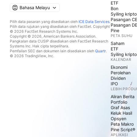
ETF
Bahasa Melayu
Bon
Syiling kripto
Pasangan C
Pilih data pasaran yang disediakan oleh
ICE Data Services
.
Pasangan D
Pilih data rujukan yang disediakan oleh FactSet. Copyright
Pine
© 2026 FactSet Research Systems Inc.
PETA SUHU
Copyright © 2026, American Bankers Association.
Pangkalan data CUSIP disediakan oleh FactSet Research
Saham
Systems Inc. Hak cipta terpelihara.
ETF
Pemfailan SEC dan dokumen lain disediakan oleh
Quartr
.
Syiling kripto
© 2026 TradingView, Inc.
KALENDAR
Ekonomi
Perolehan
Dividen
IPO
LEBIH PRODU
Aliran Berita
Portfolio
Graf Asas
Keluk Hasil
Opsyen
Peta Makro
Pine Script®
APLIKASI