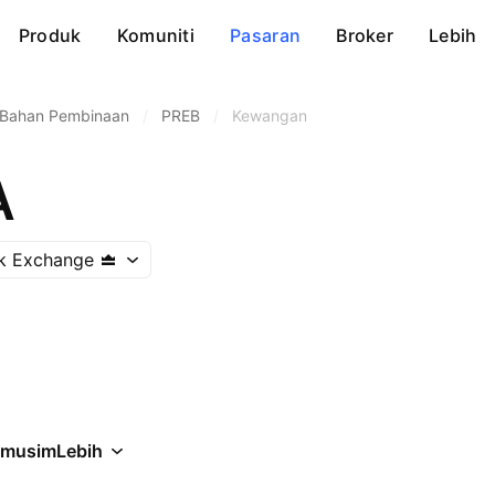
Produk
Komuniti
Pasaran
Broker
Lebih
Bahan Pembinaan
/
PREB
/
Kewangan
A
ck Exchange
rmusim
Lebih