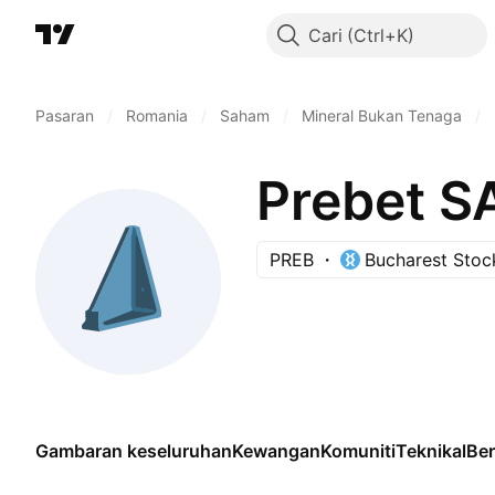
Cari
Pasaran
/
Romania
/
Saham
/
Mineral Bukan Tenaga
/
Prebet S
PREB
Bucharest Sto
Gambaran keseluruhan
Kewangan
Komuniti
Teknikal
Be