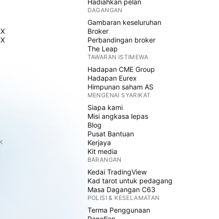
Hadiahkan pelan
DAGANGAN
Gambaran keseluruhan
EX
Broker
EX
Perbandingan broker
The Leap
TAWARAN ISTIMEWA
Hadapan CME Group
Hadapan Eurex
Himpunan saham AS
MENGENAI SYARIKAT
Siapa kami
Misi angkasa lepas
Blog
Pusat Bantuan
K
Kerjaya
Kit media
BARANGAN
Kedai TradingView
Kad tarot untuk pedagang
Masa Dagangan C63
POLISI & KESELAMATAN
Terma Penggunaan
Penafian