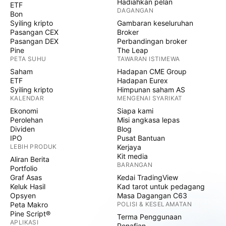
Hadiahkan pelan
ETF
DAGANGAN
Bon
Syiling kripto
Gambaran keseluruhan
Pasangan CEX
Broker
Pasangan DEX
Perbandingan broker
Pine
The Leap
PETA SUHU
TAWARAN ISTIMEWA
Saham
Hadapan CME Group
ETF
Hadapan Eurex
Syiling kripto
Himpunan saham AS
KALENDAR
MENGENAI SYARIKAT
Ekonomi
Siapa kami
Perolehan
Misi angkasa lepas
Dividen
Blog
IPO
Pusat Bantuan
LEBIH PRODUK
Kerjaya
Kit media
Aliran Berita
BARANGAN
Portfolio
Graf Asas
Kedai TradingView
Keluk Hasil
Kad tarot untuk pedagang
Opsyen
Masa Dagangan C63
Peta Makro
POLISI & KESELAMATAN
Pine Script®
Terma Penggunaan
APLIKASI
Penafian