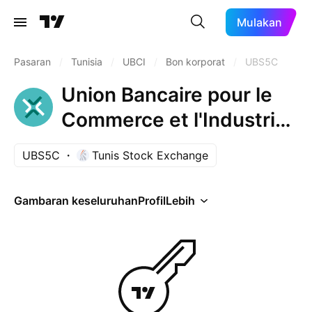
Mulakan
Pasaran
/
Tunisia
/
UBCI
/
Bon korporat
/
UBS5C
Union Bancaire pour le
Commerce et l'Industrie
9.4% 10-NOV-2032
UBS5C
Tunis Stock Exchange
Gambaran keseluruhan
Profil
Lebih