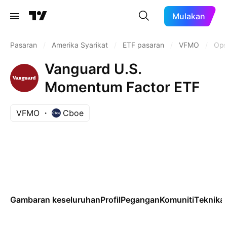
Mulakan
Pasaran
/
Amerika Syarikat
/
ETF pasaran
/
VFMO
/
Ops
Vanguard U.S.
Momentum Factor ETF
VFMO
Cboe
Gambaran keseluruhan
Profil
Pegangan
Komuniti
Teknikal