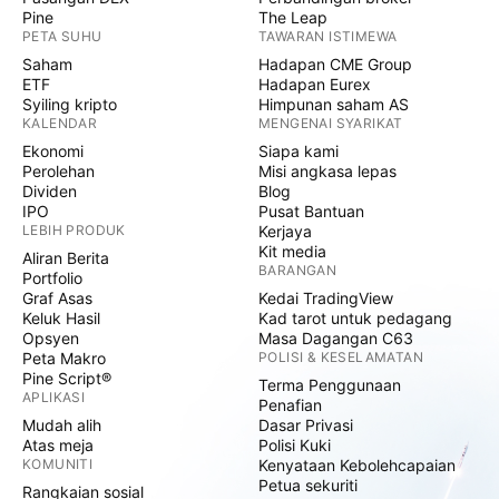
Pine
The Leap
PETA SUHU
TAWARAN ISTIMEWA
Saham
Hadapan CME Group
ETF
Hadapan Eurex
Syiling kripto
Himpunan saham AS
KALENDAR
MENGENAI SYARIKAT
Ekonomi
Siapa kami
Perolehan
Misi angkasa lepas
Dividen
Blog
IPO
Pusat Bantuan
LEBIH PRODUK
Kerjaya
Kit media
Aliran Berita
BARANGAN
Portfolio
Graf Asas
Kedai TradingView
Keluk Hasil
Kad tarot untuk pedagang
Opsyen
Masa Dagangan C63
Peta Makro
POLISI & KESELAMATAN
Pine Script®
Terma Penggunaan
APLIKASI
Penafian
Mudah alih
Dasar Privasi
Atas meja
Polisi Kuki
KOMUNITI
Kenyataan Kebolehcapaian
Petua sekuriti
Rangkaian sosial