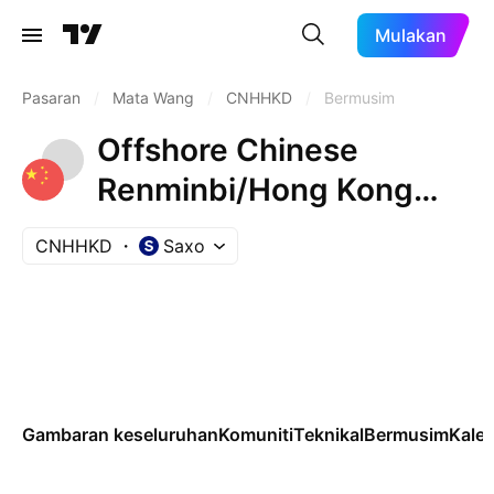
Mulakan
Pasaran
/
Mata Wang
/
CNHHKD
/
Bermusim
Offshore Chinese
Renminbi/Hong Kong
Dollar
CNHHKD
Saxo
Gambaran keseluruhan
Komuniti
Teknikal
Bermusim
Kale