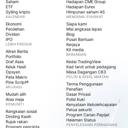
Saham
Hadapan CME Group
ETF
Hadapan Eurex
Syiling kripto
Himpunan saham AS
KALENDAR
MENGENAI SYARIKAT
Ekonomi
Siapa kami
Perolehan
Misi angkasa lepas
Dividen
Blog
IPO
Pusat Bantuan
LEBIH PRODUK
Kerjaya
Kit media
Aliran Berita
BARANGAN
Portfolio
Graf Asas
Kedai TradingView
Keluk Hasil
Kad tarot untuk pedagang
Opsyen
Masa Dagangan C63
Peta Makro
POLISI & KESELAMATAN
Pine Script®
Terma Penggunaan
APLIKASI
Penafian
Mudah alih
Dasar Privasi
Atas meja
Polisi Kuki
KOMUNITI
Kenyataan Kebolehcapaian
Petua sekuriti
Rangkaian sosial
Program Carian Pepijat
Dinding Kasih
Halaman Status
Rujuk rakan
PENYELESAIAN PERNIAGAAN
Program pencipta