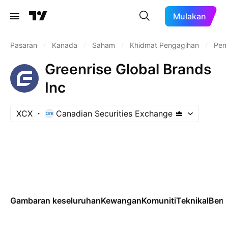
Mulakan
Pasaran
/
Kanada
/
Saham
/
Khidmat Pengagihan
/
Pen
Greenrise Global Brands
Inc
XCX
Canadian Securities Exchange
Gambaran keseluruhan
Kewangan
Komuniti
Teknikal
Ber