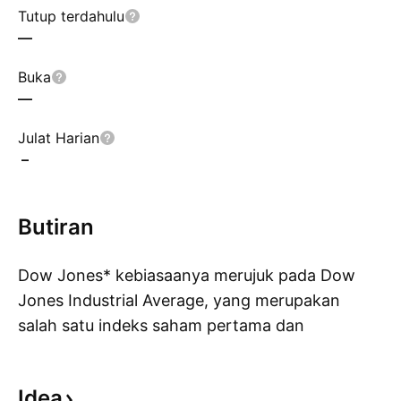
Tutup terdahulu
—
Buka
—
Julat Harian
–
Butiran
Dow Jones* kebiasaanya merujuk pada Dow
Jones Industrial Average, yang merupakan
salah satu indeks saham pertama dan
Pa
digunakan untuk mengukur prestasi ekuiti di
USA. Dow Jones Industrial Average, dan jangan
Idea
disalah anggap dengan indeks Dow Jones