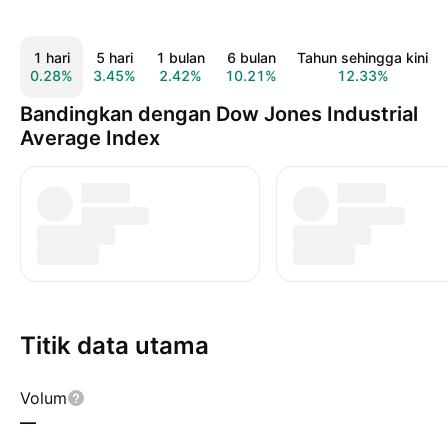
1 hari
5 hari
1 bulan
6 bulan
Tahun sehingga kini
0.28%
3.45%
2.42%
10.21%
12.33%
Bandingkan dengan Dow Jones Industrial
Average Index
Titik data utama
Volum
—