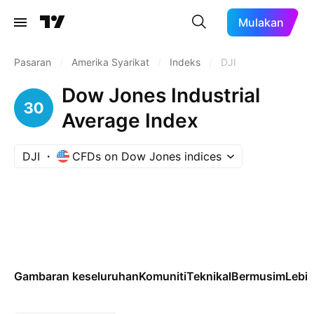
Mulakan
Pasaran
/
Amerika Syarikat
/
Indeks
/
DJI
Dow Jones Industrial
Average Index
DJI
CFDs on Dow Jones indices
Gambaran keseluruhan
Komuniti
Teknikal
Bermusim
Lebi