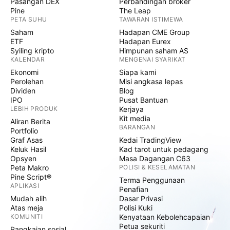
Pasangan DEX
Perbandingan broker
Pine
The Leap
PETA SUHU
TAWARAN ISTIMEWA
Saham
Hadapan CME Group
ETF
Hadapan Eurex
Syiling kripto
Himpunan saham AS
KALENDAR
MENGENAI SYARIKAT
Ekonomi
Siapa kami
Perolehan
Misi angkasa lepas
Dividen
Blog
IPO
Pusat Bantuan
LEBIH PRODUK
Kerjaya
Kit media
Aliran Berita
BARANGAN
Portfolio
Graf Asas
Kedai TradingView
Keluk Hasil
Kad tarot untuk pedagang
Opsyen
Masa Dagangan C63
Peta Makro
POLISI & KESELAMATAN
Pine Script®
Terma Penggunaan
APLIKASI
Penafian
Mudah alih
Dasar Privasi
Atas meja
Polisi Kuki
KOMUNITI
Kenyataan Kebolehcapaian
Petua sekuriti
Rangkaian sosial