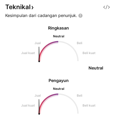
semula untuk menguji rintangan,
pendek, kemungki
Teknikal
sebelum membuat penurunan l
mula mambuat corr
Kesimpulan dari cadangan
penunjuk.
35,500, zon
Ringkasan
Neutral
Jual
Beli
Jual kuat
Beli kuat
Neutral
Pengayun
Neutral
Jual
Beli
Jual kuat
Beli kuat