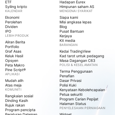
ETF
Hadapan Eurex
Syiling kripto
Himpunan saham AS
KALENDAR
MENGENAI SYARIKAT
Ekonomi
Siapa kami
Perolehan
Misi angkasa lepas
Dividen
Blog
IPO
Pusat Bantuan
LEBIH PRODUK
Kerjaya
Kit media
Aliran Berita
BARANGAN
Portfolio
Graf Asas
Kedai TradingView
Keluk Hasil
Kad tarot untuk pedagang
Opsyen
Masa Dagangan C63
Peta Makro
POLISI & KESELAMATAN
Pine Script®
Terma Penggunaan
APLIKASI
Penafian
Mudah alih
Dasar Privasi
Atas meja
Polisi Kuki
KOMUNITI
Kenyataan Kebolehcapaian
Petua sekuriti
Rangkaian sosial
Program Carian Pepijat
Dinding Kasih
Halaman Status
Rujuk rakan
PENYELESAIAN PERNIAGAAN
Program pencipta
Peraturan Dalaman
Widget