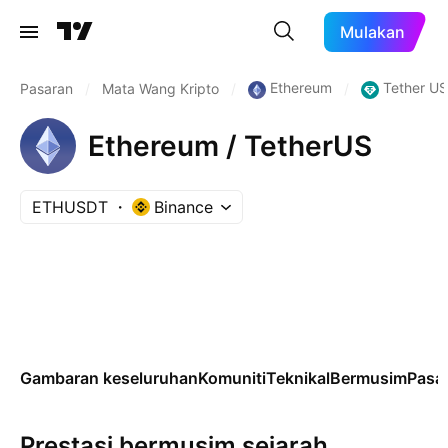
Mulakan
Ethereum
Tether U
Pasaran
/
Mata Wang Kripto
/
/
Ethereum / TetherUS
ETHUSDT
Binance
Gambaran keseluruhan
Komuniti
Teknikal
Bermusim
Pasa
Prestasi bermusim sejarah