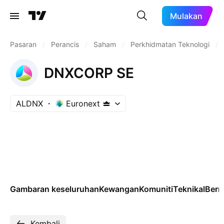
Mulakan
Pasaran
/
Perancis
/
Saham
/
Perkhidmatan Teknologi
/
DNXCORP SE
ALDNX
Euronext
Gambaran keseluruhan
Kewangan
Komuniti
Teknikal
Ber
Kembali