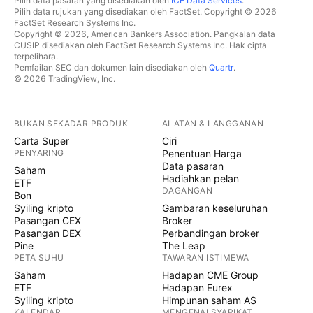
Pilih data pasaran yang disediakan oleh
ICE Data Services
.
Pilih data rujukan yang disediakan oleh FactSet. Copyright © 2026
FactSet Research Systems Inc.
Copyright © 2026, American Bankers Association. Pangkalan data
CUSIP disediakan oleh FactSet Research Systems Inc. Hak cipta
terpelihara.
Pemfailan SEC dan dokumen lain disediakan oleh
Quartr
.
© 2026 TradingView, Inc.
BUKAN SEKADAR PRODUK
ALATAN & LANGGANAN
Carta Super
Ciri
PENYARING
Penentuan Harga
Data pasaran
Saham
Hadiahkan pelan
ETF
DAGANGAN
Bon
Syiling kripto
Gambaran keseluruhan
Pasangan CEX
Broker
Pasangan DEX
Perbandingan broker
Pine
The Leap
PETA SUHU
TAWARAN ISTIMEWA
Saham
Hadapan CME Group
ETF
Hadapan Eurex
Syiling kripto
Himpunan saham AS
KALENDAR
MENGENAI SYARIKAT