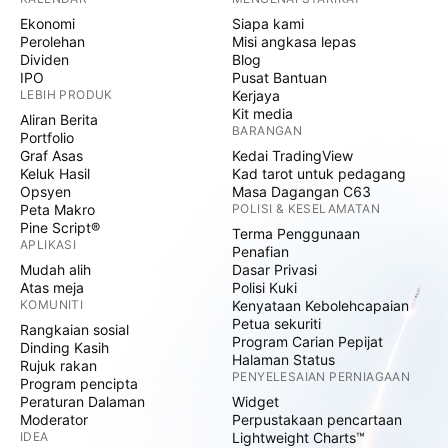
Ekonomi
Siapa kami
Perolehan
Misi angkasa lepas
Dividen
Blog
IPO
Pusat Bantuan
LEBIH PRODUK
Kerjaya
Kit media
Aliran Berita
BARANGAN
Portfolio
Graf Asas
Kedai TradingView
Keluk Hasil
Kad tarot untuk pedagang
Opsyen
Masa Dagangan C63
Peta Makro
POLISI & KESELAMATAN
Pine Script®
Terma Penggunaan
APLIKASI
Penafian
Mudah alih
Dasar Privasi
Atas meja
Polisi Kuki
KOMUNITI
Kenyataan Kebolehcapaian
Petua sekuriti
Rangkaian sosial
Program Carian Pepijat
Dinding Kasih
Halaman Status
Rujuk rakan
PENYELESAIAN PERNIAGAAN
Program pencipta
Peraturan Dalaman
Widget
Moderator
Perpustakaan pencartaan
IDEA
Lightweight Charts™