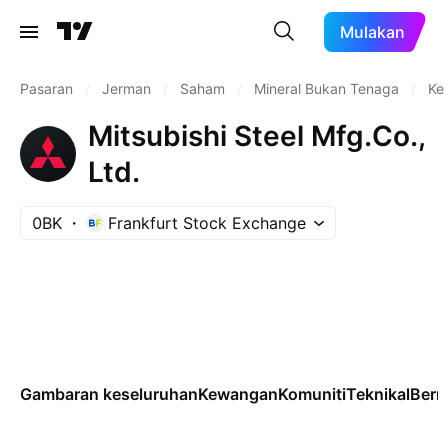
Mulakan
Pasaran
/
Jerman
/
Saham
/
Mineral Bukan Tenaga
/
Kel
Mitsubishi Steel Mfg.Co.,
Ltd.
0BK
Frankfurt Stock Exchange
Gambaran keseluruhan
Kewangan
Komuniti
Teknikal
Ber