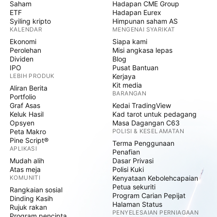
Saham
Hadapan CME Group
ETF
Hadapan Eurex
Syiling kripto
Himpunan saham AS
KALENDAR
MENGENAI SYARIKAT
Ekonomi
Siapa kami
Perolehan
Misi angkasa lepas
Dividen
Blog
IPO
Pusat Bantuan
LEBIH PRODUK
Kerjaya
Kit media
Aliran Berita
BARANGAN
Portfolio
Graf Asas
Kedai TradingView
Keluk Hasil
Kad tarot untuk pedagang
Opsyen
Masa Dagangan C63
Peta Makro
POLISI & KESELAMATAN
Pine Script®
Terma Penggunaan
APLIKASI
Penafian
Mudah alih
Dasar Privasi
Atas meja
Polisi Kuki
KOMUNITI
Kenyataan Kebolehcapaian
Petua sekuriti
Rangkaian sosial
Program Carian Pepijat
Dinding Kasih
Halaman Status
Rujuk rakan
PENYELESAIAN PERNIAGAAN
Program pencipta