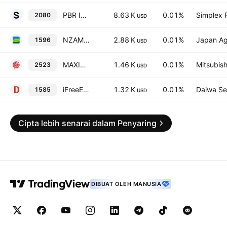
PBR Improvement over 1x ETF
8.63 K
0.01%
Simplex F
2080
USD
NZAM ETF TOPIX Ex-Financials ETF
2.88 K
0.01%
Japan Ag
1596
USD
MAXIS TOPIX ex-Financials ETF
1.46 K
0.01%
Mitsubish
2523
USD
iFreeETF TOPIX Ex-Financials
1.32 K
0.01%
Daiwa Sec
1585
USD
Cipta lebih senarai dalam Penyaring
DIBUAT OLEH MANUSIA