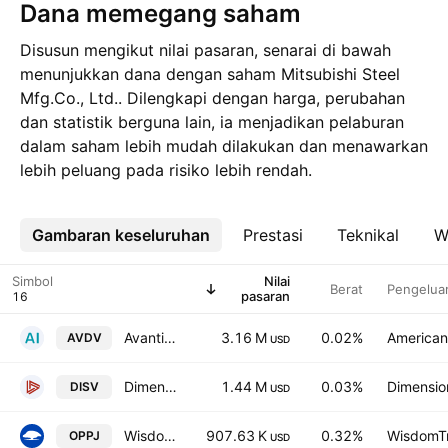
Dana memegang saham
Disusun mengikut nilai pasaran, senarai di bawah
menunjukkan dana dengan saham Mitsubishi Steel
Mfg.Co., Ltd.. Dilengkapi dengan harga, perubahan
dan statistik berguna lain, ia menjadikan pelaburan
dalam saham lebih mudah dilakukan dan menawarkan
lebih peluang pada risiko lebih rendah.
Gambaran keseluruhan
Lebih
Prestasi
Teknikal
W
Simbol
Nilai
Berat
Pengelua
pasaran
Avantis International Small Cap Value ETF
3.16 M
0.02%
American 
AVDV
USD
Dimensional International Small Cap Value ETF
1.44 M
0.03%
Dimension
DISV
USD
WisdomTree Japan Opportunities Fund
907.63 K
0.32%
WisdomTr
OPPJ
USD