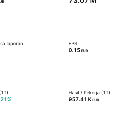
‪73.07 M‬
UR
sa laporan
EPS
0.15
EUR
(1T)
Hasil / Pekerja (1T)
.21%
‪957.41 K‬
EUR