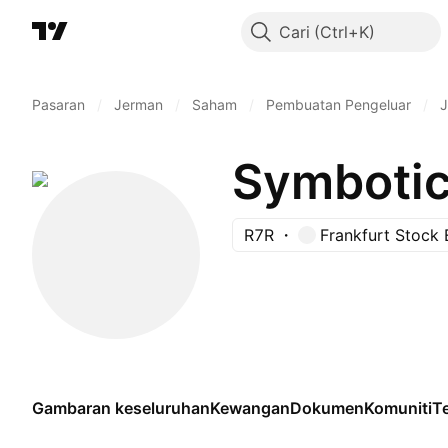
Cari
Pasaran
/
Jerman
/
Saham
/
Pembuatan Pengeluar
/
J
Symbotic,
R7R
Frankfurt Stock
Gambaran keseluruhan
Kewangan
Dokumen
Komuniti
Te