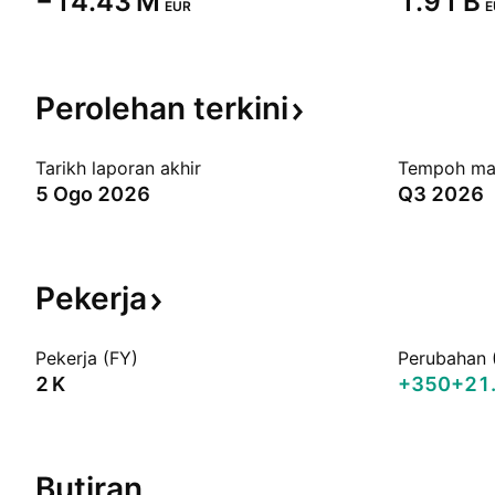
‪−14.43 M‬
‪1.91 B‬
EUR
E
Perolehan
terkini
Tarikh laporan akhir
Tempoh ma
5 Ogo 2026
Q3 2026
Pekerja
Pekerja (FY)
Perubahan 
‪2 K‬
+350
+21
Butiran