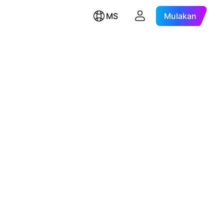
MS
Mulakan