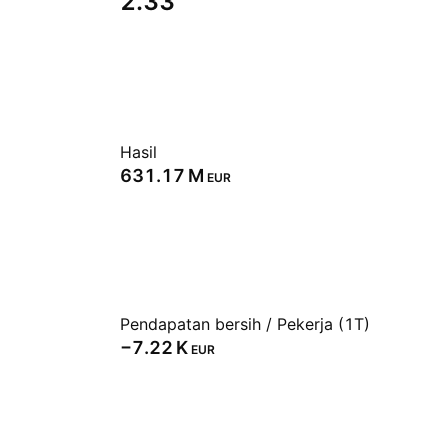
2.33
Hasil
‪631.17 M‬
EUR
Pendapatan bersih / Pekerja (1T)
‪−7.22 K‬
EUR