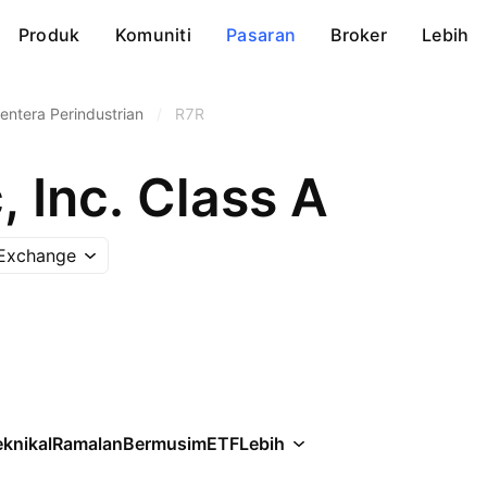
Produk
Komuniti
Pasaran
Broker
Lebih
entera Perindustrian
/
R7R
 Inc. Class A
 Exchange
knikal
Ramalan
Bermusim
ETF
Lebih