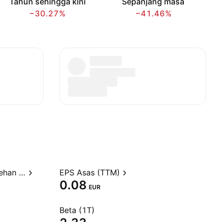
Tahun sehingga kini
Sepanjang masa
−30.27%
−41.46%
Nisbah harga kepada perolehan (TTM)
EPS Asas (TTM)
0.08
EUR
Beta (1T)