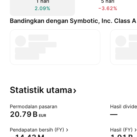
1 hari
5 hari
2.09%
−3.62%
Bandingkan dengan Symbotic, Inc. Class A
Statistik
utama
Permodalan pasaran
Hasil divid
‪20.79 B‬
—
EUR
Pendapatan bersih (FY)
Hasil (FY)