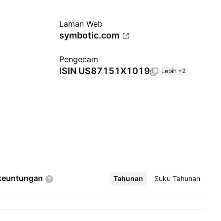
Laman Web
symbotic.com
Pengecam
ISIN
US87151X1019
Lebih +2
keuntungan
Tahunan
Lebih
Suku Tahunan