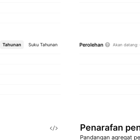
Perolehan
Tahunan
Lebih
Suku Tahunan
Akan datang
:
Penarafan
pen
Pandangan agregat p