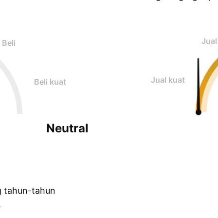
Jual
Beli
Jual kuat
Beli kuat
Neutral
g tahun-tahun
.