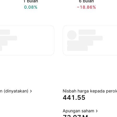
1 bulan
6 bulan
0.08%
−18.86%
en (dinyatakan)
441.55
Apungan saham