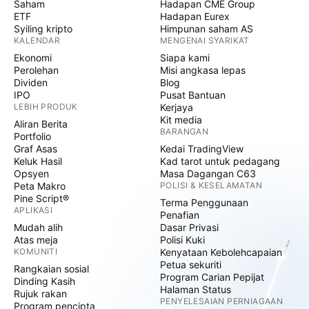
Saham
Hadapan CME Group
ETF
Hadapan Eurex
Syiling kripto
Himpunan saham AS
KALENDAR
MENGENAI SYARIKAT
Ekonomi
Siapa kami
Perolehan
Misi angkasa lepas
Dividen
Blog
IPO
Pusat Bantuan
LEBIH PRODUK
Kerjaya
Kit media
Aliran Berita
BARANGAN
Portfolio
Graf Asas
Kedai TradingView
Keluk Hasil
Kad tarot untuk pedagang
Opsyen
Masa Dagangan C63
Peta Makro
POLISI & KESELAMATAN
Pine Script®
Terma Penggunaan
APLIKASI
Penafian
Mudah alih
Dasar Privasi
Atas meja
Polisi Kuki
KOMUNITI
Kenyataan Kebolehcapaian
Petua sekuriti
Rangkaian sosial
Program Carian Pepijat
Dinding Kasih
Halaman Status
Rujuk rakan
PENYELESAIAN PERNIAGAAN
Program pencipta