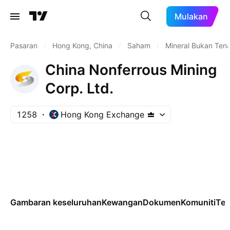
Mulakan
Pasaran
/
Hong Kong, China
/
Saham
/
Mineral Bukan Ten
China Nonferrous Mining
Corp. Ltd.
1258
Hong Kong Exchange
Gambaran keseluruhan
Kewangan
Dokumen
Komuniti
Tek