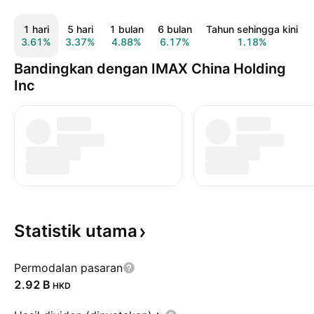
1 hari
5 hari
1 bulan
6 bulan
Tahun sehingga kini
3.61%
3.37%
4.88%
6.17%
1.18%
Bandingkan dengan IMAX China Holding
Inc
Statistik
utama
Permodalan pasaran
‪2.92 B‬
HKD