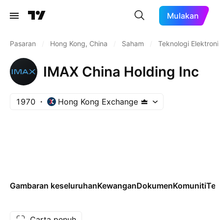
Mulakan
Pasaran
/
Hong Kong, China
/
Saham
/
Teknologi Elektroni
IMAX China Holding Inc
1970
Hong Kong Exchange
Gambaran keseluruhan
Kewangan
Dokumen
Komuniti
Tek
Carta penuh