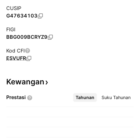
CUSIP
G47634103
FIGI
BBG009BCRYZ9
Kod CFI
ESVUFR
Kewangan
Prestasi
Tahunan
Lebih
Suku Tahunan