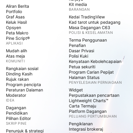
Kit media
Aliran Berita
BARANGAN
Portfolio
Graf Asas
Kedai TradingView
Keluk Hasil
Kad tarot untuk pedagang
Opsyen
Masa Dagangan C63
Peta Makro
POLISI & KESELAMATAN
Pine Script®
Terma Penggunaan
APLIKASI
Penafian
Mudah alih
Dasar Privasi
Atas meja
Polisi Kuki
KOMUNITI
Kenyataan Kebolehcapaian
Petua sekuriti
Rangkaian sosial
Program Carian Pepijat
Dinding Kasih
Halaman Status
Rujuk rakan
PENYELESAIAN PERNIAGAAN
Program pencipta
Peraturan Dalaman
Widget
Moderator
Perpustakaan pencartaan
IDEA
Lightweight Charts™
Carta Termaju
Dagangan
Platform Dagangan
Pendidikan
PELUANG PERTUMBUHAN
Pilihan Editor
SKRIP PINE
Pengiklanan
Integrasi brokeraj
Penunjuk & strategi