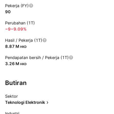
Pekerja (FY)
90
Perubahan (1T)
−9
−9.09%
Hasil / Pekerja (1T)
‪8.87 M‬
HKD
Pendapatan bersih / Pekerja (1T)
‪3.26 M‬
HKD
Butiran
Sektor
Teknologi Elektronik
Industri