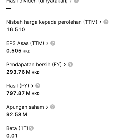
Hasil dividen (dinyatakan)
—
Nisbah harga kepada perolehan (TTM)
16.510
EPS Asas (TTM)
0.505
HKD
Pendapatan bersih (FY)
‪293.76 M‬
HKD
Hasil (FY)
‪797.87 M‬
HKD
Apungan saham
‪92.58 M‬
Beta (1T)
0.01