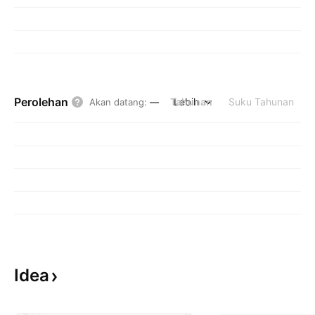
Perolehan
Tahunan
Lebih
Suku Tahunan
Akan datang
:
—
Idea