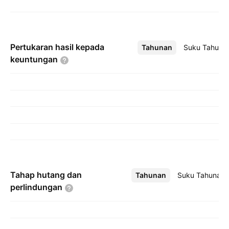
Pertukaran hasil kepada
Tahunan
Lebih
Suku Tahuna
keuntungan
Tahap hutang dan
Tahunan
Lebih
Suku Tahunan
perlindungan