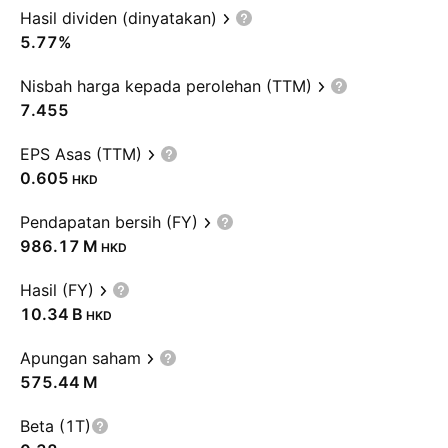
Hasil dividen (dinyatakan)
5.77%
Nisbah harga kepada perolehan (TTM)
7.455
EPS Asas (TTM)
0.605
HKD
Pendapatan bersih (FY)
‪986.17 M‬
HKD
Hasil (FY)
‪10.34 B‬
HKD
Apungan saham
‪575.44 M‬
Beta (1T)