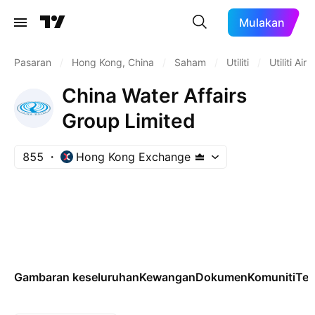
Mulakan
Pasaran
/
Hong Kong, China
/
Saham
/
Utiliti
/
Utiliti Air
China Water Affairs
Group Limited
855
Hong Kong Exchange
Gambaran keseluruhan
Kewangan
Dokumen
Komuniti
Tek