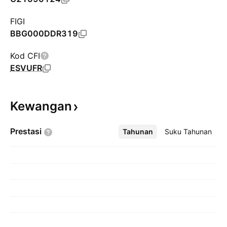
FIGI
BBG000DDR319
Kod CFI
ESVUFR
Kewangan
Prestasi
Tahunan
Lebih
Suku Tahunan