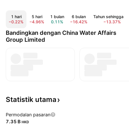
1 hari
5 hari
1 bulan
6 bulan
Tahun sehingga ki
−0.22%
−4.96%
0.11%
−16.42%
−13.37%
Bandingkan dengan China Water Affairs
Group Limited
Statistik
utama
Permodalan pasaran
‪7.35 B‬
HKD