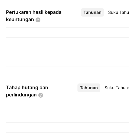
Pertukaran hasil kepada
Tahunan
Lebih
Suku Tahuna
keuntungan
Tahap hutang dan
Tahunan
Lebih
Suku Tahunan
perlindungan