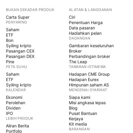
BUKAN SEKADAR PRODUK
ALATAN & LANGGANAN
Carta Super
Ciri
PENYARING
Penentuan Harga
Data pasaran
Saham
Hadiahkan pelan
ETF
DAGANGAN
Bon
Syiling kripto
Gambaran keseluruhan
Pasangan CEX
Broker
Pasangan DEX
Perbandingan broker
Pine
The Leap
PETA SUHU
TAWARAN ISTIMEWA
Saham
Hadapan CME Group
ETF
Hadapan Eurex
Syiling kripto
Himpunan saham AS
KALENDAR
MENGENAI SYARIKAT
Ekonomi
Siapa kami
Perolehan
Misi angkasa lepas
Dividen
Blog
IPO
Pusat Bantuan
LEBIH PRODUK
Kerjaya
Kit media
Aliran Berita
BARANGAN
Portfolio