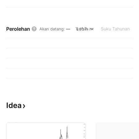
Perolehan
Tahunan
Lebih
Suku Tahunan
Akan datang
:
—
Idea