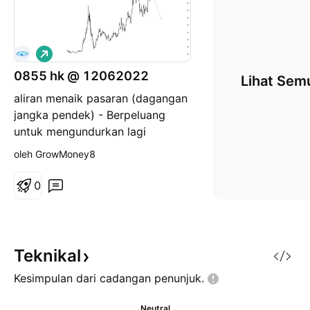
P
a
0855 hk @ 12062022
n
Lihat Sem
j
aliran menaik pasaran (dagangan
a
n
jangka pendek) - Berpeluang
g
untuk mengundurkan lagi
sebelum menukar kembali
oleh GrowMoney8
kepada aliran menaik ? # "TIDAK
BELI / JUAL CALL". # Belajar
0
hanya untuk PEMBELAJARAN
Sahaja.
Teknikal
Kesimpulan dari cadangan
penunjuk.
Neutral