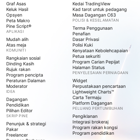
Graf Asas
Kedai TradingView
Keluk Hasil
Kad tarot untuk pedagang
Opsyen
Masa Dagangan C63
Peta Makro
POLISI & KESELAMATAN
Pine Script®
Terma Penggunaan
APLIKASI
Penafian
Mudah alih
Dasar Privasi
Atas meja
Polisi Kuki
KOMUNITI
Kenyataan Kebolehcapaian
Petua sekuriti
Rangkaian sosial
Program Carian Pepijat
Dinding Kasih
Halaman Status
Rujuk rakan
PENYELESAIAN PERNIAGAAN
Program pencipta
Peraturan Dalaman
Widget
Moderator
Perpustakaan pencartaan
IDEA
Lightweight Charts™
Carta Termaju
Dagangan
Platform Dagangan
Pendidikan
PELUANG PERTUMBUHAN
Pilihan Editor
SKRIP PINE
Pengiklanan
Integrasi brokeraj
Penunjuk & strategi
Program rakan kongsi
Pakar
Program pendidikan
Freelancer