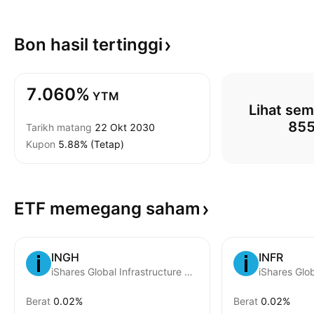
Bon hasil
tertinggi
7.060%
YTM
Lihat sem
85
Tarikh matang
22 Okt 2030
Kupon
5.88% (Tetap)
ETF memegang
saham
INGH
INFR
iShares Global Infrastructure UCITS ETF AccumHedged GBP
Berat
0.02%
Berat
0.02%