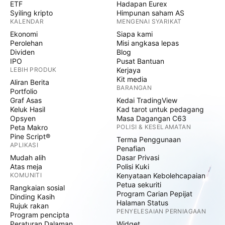
ETF
Hadapan Eurex
Syiling kripto
Himpunan saham AS
KALENDAR
MENGENAI SYARIKAT
Ekonomi
Siapa kami
Perolehan
Misi angkasa lepas
Dividen
Blog
IPO
Pusat Bantuan
LEBIH PRODUK
Kerjaya
Kit media
Aliran Berita
BARANGAN
Portfolio
Graf Asas
Kedai TradingView
Keluk Hasil
Kad tarot untuk pedagang
Opsyen
Masa Dagangan C63
Peta Makro
POLISI & KESELAMATAN
Pine Script®
Terma Penggunaan
APLIKASI
Penafian
Mudah alih
Dasar Privasi
Atas meja
Polisi Kuki
KOMUNITI
Kenyataan Kebolehcapaian
Petua sekuriti
Rangkaian sosial
Program Carian Pepijat
Dinding Kasih
Halaman Status
Rujuk rakan
PENYELESAIAN PERNIAGAAN
Program pencipta
Peraturan Dalaman
Widget