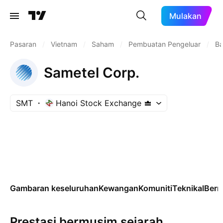
Mulakan
Pasaran
/
Vietnam
/
Saham
/
Pembuatan Pengeluar
/
Ba
Sametel Corp.
SMT
Hanoi Stock Exchange
Gambaran keseluruhan
Kewangan
Komuniti
Teknikal
Ber
Prestasi bermusim sejarah