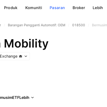
Produk
Komuniti
Pasaran
Broker
Lebih
r
/
Barangan Pengganti Automotif: OEM
/
018500
/
Bermusi
Mobility
 Exchange
rmusim
ETF
Lebih