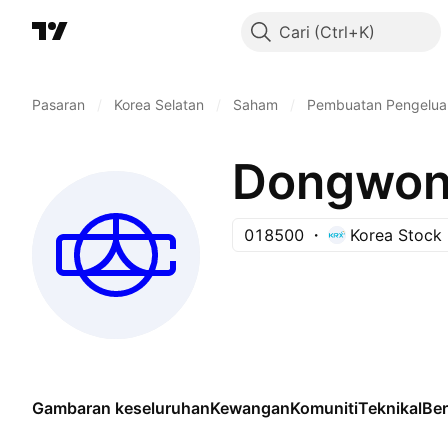
Cari
Pasaran
/
Korea Selatan
/
Saham
/
Pembuatan Pengelua
Dongwon 
018500
Korea Stock
Gambaran keseluruhan
Kewangan
Komuniti
Teknikal
Be