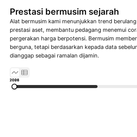
Prestasi bermusim sejarah
Alat bermusim kami menunjukkan trend berulang
prestasi aset, membantu pedagang menemui cor
pergerakan harga berpotensi. Bermusim member
berguna, tetapi berdasarkan kepada data sebelum
dianggap sebagai ramalan dijamin.
2003
2008
2013
2018
2026