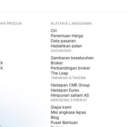
DAR PRODUK
ALATAN & LANGGANAN
Ciri
Penentuan Harga
Data pasaran
Hadiahkan pelan
DAGANGAN
Gambaran keseluruhan
EX
Broker
EX
Perbandingan broker
The Leap
TAWARAN ISTIMEWA
Hadapan CME Group
Hadapan Eurex
Himpunan saham AS
MENGENAI SYARIKAT
Siapa kami
Misi angkasa lepas
Blog
Pusat Bantuan