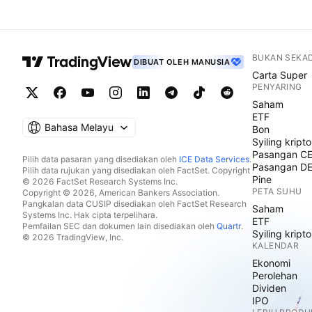
BUKAN SEKA
DIBUAT OLEH MANUSIA
Carta Super
PENYARING
Saham
ETF
Bahasa Melayu
Bon
Syiling kripto
Pasangan C
Pilih data pasaran yang disediakan oleh
ICE Data Services
.
Pasangan D
Pilih data rujukan yang disediakan oleh FactSet. Copyright
Pine
© 2026 FactSet Research Systems Inc.
PETA SUHU
Copyright © 2026, American Bankers Association.
Pangkalan data CUSIP disediakan oleh FactSet Research
Saham
Systems Inc. Hak cipta terpelihara.
ETF
Pemfailan SEC dan dokumen lain disediakan oleh
Quartr
.
Syiling kripto
© 2026 TradingView, Inc.
KALENDAR
Ekonomi
Perolehan
Dividen
IPO