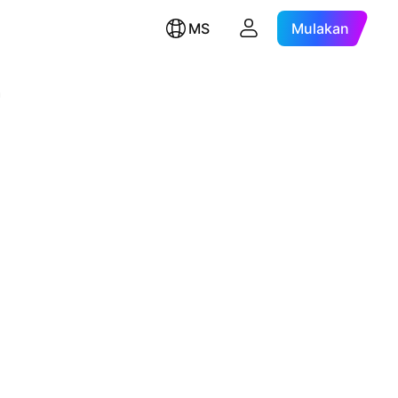
MS
Mulakan
m