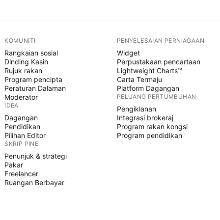
KOMUNITI
PENYELESAIAN PERNIAGAAN
Rangkaian sosial
Widget
Dinding Kasih
Perpustakaan pencartaan
Rujuk rakan
Lightweight Charts™
Program pencipta
Carta Termaju
Peraturan Dalaman
Platform Dagangan
Moderator
PELUANG PERTUMBUHAN
IDEA
Pengiklanan
Dagangan
Integrasi brokeraj
Pendidikan
Program rakan kongsi
Pilihan Editor
Program pendidikan
SKRIP PINE
Penunjuk & strategi
Pakar
Freelancer
Ruangan Berbayar