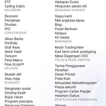
ETF
Hadapan Eurex
Syiling kripto
Himpunan saham AS
KALENDAR
MENGENAI SYARIKAT
Ekonomi
Siapa kami
Perolehan
Misi angkasa lepas
Dividen
Blog
IPO
Pusat Bantuan
LEBIH PRODUK
Kerjaya
Kit media
Aliran Berita
BARANGAN
Portfolio
Graf Asas
Kedai TradingView
Keluk Hasil
Kad tarot untuk pedagang
Opsyen
Masa Dagangan C63
Peta Makro
POLISI & KESELAMATAN
Pine Script®
Terma Penggunaan
APLIKASI
Penafian
Mudah alih
Dasar Privasi
Atas meja
Polisi Kuki
KOMUNITI
Kenyataan Kebolehcapaian
Petua sekuriti
Rangkaian sosial
Program Carian Pepijat
Dinding Kasih
Halaman Status
Rujuk rakan
PENYELESAIAN PERNIAGAAN
Program pencipta
Peraturan Dalaman
Widget