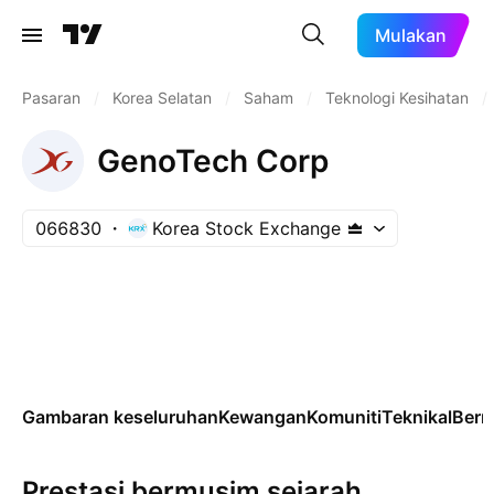
Mulakan
Pasaran
/
Korea Selatan
/
Saham
/
Teknologi Kesihatan
/
GenoTech Corp
066830
Korea Stock Exchange
Gambaran keseluruhan
Kewangan
Komuniti
Teknikal
Ber
Prestasi bermusim sejarah