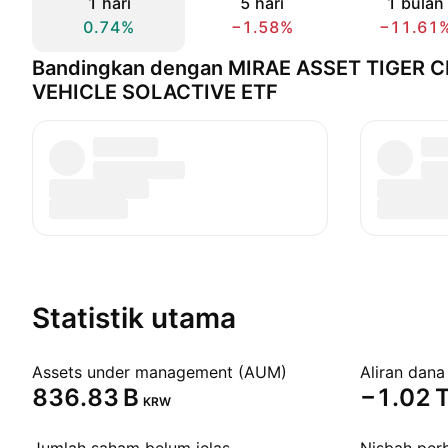
1 hari
5 hari
1 bulan
0.74%
−1.58%
−11.61
Bandingkan dengan MIRAE ASSET TIGER 
VEHICLE SOLACTIVE ETF
Statistik utama
Assets under management (AUM)
Aliran dana
‪836.83 B‬
‪−1.02 T
KRW