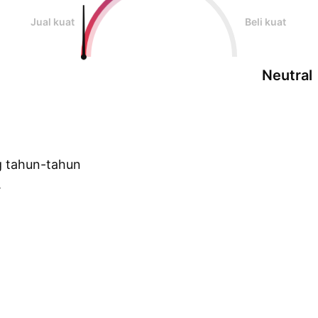
Jual kuat
Beli kuat
Neutral
g tahun-tahun
.