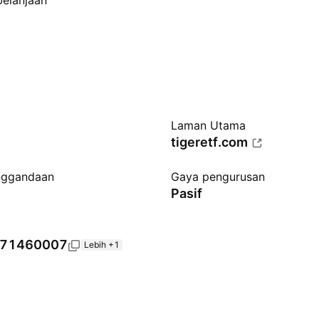
belanjaan
Laman Utama
tigeretf.com
nggandaan
Gaya pengurusan
Pasif
71460007
Lebih +1