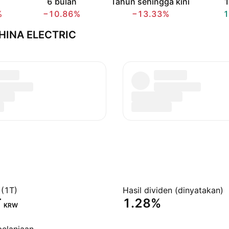
6 bulan
Tahun sehingga kini
1
%
−10.86%
−13.33%
1
CHINA ELECTRIC
 (1T)
Hasil dividen (dinyatakan)
‬
1.28%
KRW