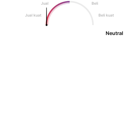
Jual
Beli
Jual kuat
Beli kuat
Neutral