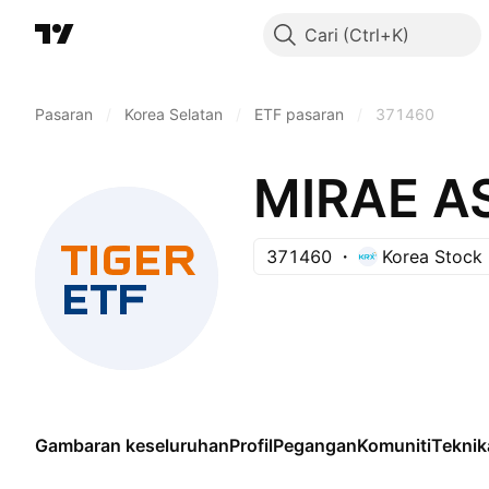
Cari
Pasaran
/
Korea Selatan
/
ETF pasaran
/
371460
371460
Korea Stock
Gambaran keseluruhan
Profil
Pegangan
Komuniti
Teknik