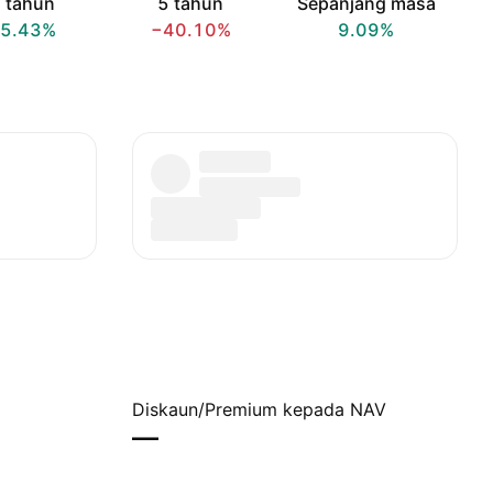
 tahun
5 tahun
Sepanjang masa
5.43%
−40.10%
9.09%
Diskaun/Premium kepada NAV
—