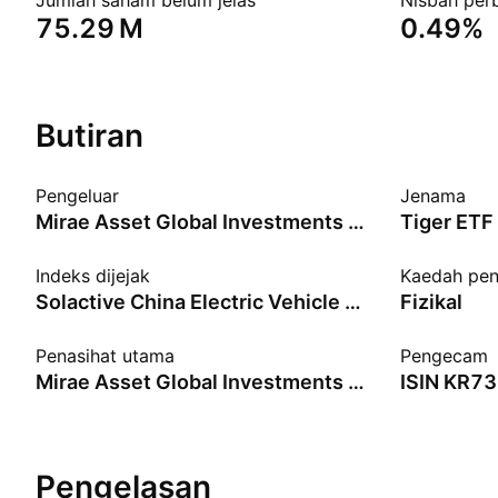
Jumlah saham belum jelas
Nisbah per
‪75.29 M‬
0.49%
Butiran
Pengeluar
Jenama
Mirae Asset Global Investments Co., Ltd.
Tiger ETF
Indeks dijejak
Kaedah pe
Solactive China Electric Vehicle and Battery Index - KRW - Benchmark TR Gross
Fizikal
Penasihat utama
Pengecam
Mirae Asset Global Investments Co., Ltd.
ISIN
KR73
Pengelasan