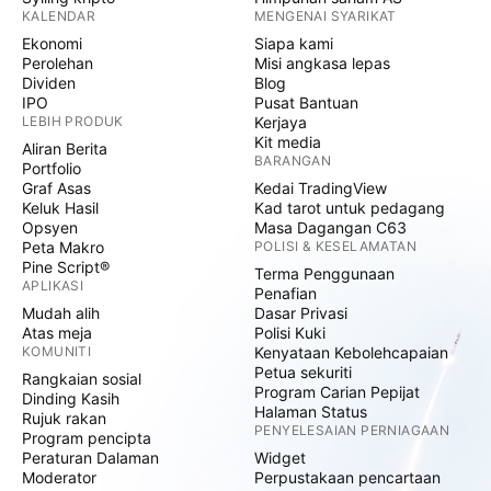
KALENDAR
MENGENAI SYARIKAT
Ekonomi
Siapa kami
Perolehan
Misi angkasa lepas
Dividen
Blog
IPO
Pusat Bantuan
LEBIH PRODUK
Kerjaya
Kit media
Aliran Berita
BARANGAN
Portfolio
Graf Asas
Kedai TradingView
Keluk Hasil
Kad tarot untuk pedagang
Opsyen
Masa Dagangan C63
Peta Makro
POLISI & KESELAMATAN
Pine Script®
Terma Penggunaan
APLIKASI
Penafian
Mudah alih
Dasar Privasi
Atas meja
Polisi Kuki
KOMUNITI
Kenyataan Kebolehcapaian
Petua sekuriti
Rangkaian sosial
Program Carian Pepijat
Dinding Kasih
Halaman Status
Rujuk rakan
PENYELESAIAN PERNIAGAAN
Program pencipta
Peraturan Dalaman
Widget
Moderator
Perpustakaan pencartaan