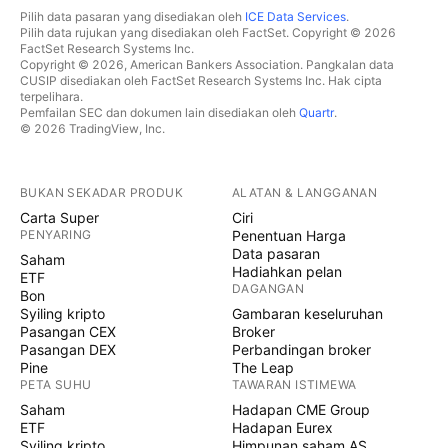
Pilih data pasaran yang disediakan oleh
ICE Data Services
.
Pilih data rujukan yang disediakan oleh FactSet. Copyright © 2026
FactSet Research Systems Inc.
Copyright © 2026, American Bankers Association. Pangkalan data
CUSIP disediakan oleh FactSet Research Systems Inc. Hak cipta
terpelihara.
Pemfailan SEC dan dokumen lain disediakan oleh
Quartr
.
© 2026 TradingView, Inc.
BUKAN SEKADAR PRODUK
ALATAN & LANGGANAN
Carta Super
Ciri
PENYARING
Penentuan Harga
Data pasaran
Saham
Hadiahkan pelan
ETF
DAGANGAN
Bon
Syiling kripto
Gambaran keseluruhan
Pasangan CEX
Broker
Pasangan DEX
Perbandingan broker
Pine
The Leap
PETA SUHU
TAWARAN ISTIMEWA
Saham
Hadapan CME Group
ETF
Hadapan Eurex
Syiling kripto
Himpunan saham AS