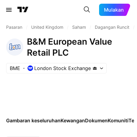
Mulakan
Pasaran
/
United Kingdom
/
Saham
/
Dagangan Runcit
/
B&M European Value
Retail PLC
BME
London Stock Exchange
Gambaran keseluruhan
Kewangan
Dokumen
Komuniti
Tek