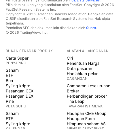
Pilih data pasaran yang disediakan oleh
ICE Data Services
.
Pilih data rujukan yang disediakan oleh FactSet. Copyright © 2026
FactSet Research Systems Inc.
Copyright © 2026, American Bankers Association. Pangkalan data
CUSIP disediakan oleh FactSet Research Systems Inc. Hak cipta
terpelihara.
Pemfailan SEC dan dokumen lain disediakan oleh
Quartr
.
© 2026 TradingView, Inc.
BUKAN SEKADAR PRODUK
ALATAN & LANGGANAN
Carta Super
Ciri
PENYARING
Penentuan Harga
Data pasaran
Saham
Hadiahkan pelan
ETF
DAGANGAN
Bon
Syiling kripto
Gambaran keseluruhan
Pasangan CEX
Broker
Pasangan DEX
Perbandingan broker
Pine
The Leap
PETA SUHU
TAWARAN ISTIMEWA
Saham
Hadapan CME Group
ETF
Hadapan Eurex
Syiling kripto
Himpunan saham AS
KALENDAR
MENGENAI SYARIKAT