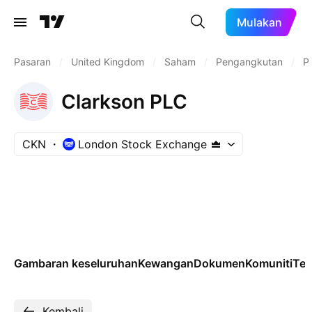
Mulakan
Pasaran
/
United Kingdom
/
Saham
/
Pengangkutan
/
P
Clarkson PLC
CKN
London Stock Exchange
Gambaran keseluruhan
Kewangan
Dokumen
Komuniti
Tek
Kembali