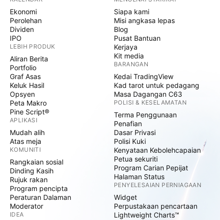
Ekonomi
Siapa kami
Perolehan
Misi angkasa lepas
Dividen
Blog
IPO
Pusat Bantuan
LEBIH PRODUK
Kerjaya
Kit media
Aliran Berita
BARANGAN
Portfolio
Graf Asas
Kedai TradingView
Keluk Hasil
Kad tarot untuk pedagang
Opsyen
Masa Dagangan C63
Peta Makro
POLISI & KESELAMATAN
Pine Script®
Terma Penggunaan
APLIKASI
Penafian
Mudah alih
Dasar Privasi
Atas meja
Polisi Kuki
KOMUNITI
Kenyataan Kebolehcapaian
Petua sekuriti
Rangkaian sosial
Program Carian Pepijat
Dinding Kasih
Halaman Status
Rujuk rakan
PENYELESAIAN PERNIAGAAN
Program pencipta
Peraturan Dalaman
Widget
Moderator
Perpustakaan pencartaan
IDEA
Lightweight Charts™