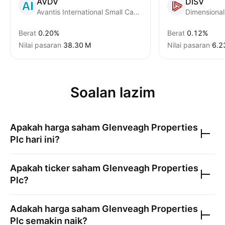
AVDV
DISV
Avantis International Small Cap Value ETF
Berat
0.20%
Berat
0.12%
Nilai pasaran
‪38.30 M‬
Nilai pasaran
‪6.2
Soalan lazim
Apakah harga saham
Glenveagh Properties
Plc
hari ini?
Apakah ticker saham
Glenveagh Properties
Plc
?
Adakah harga saham
Glenveagh Properties
Plc
semakin naik?