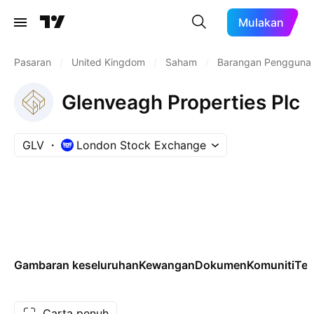
Mulakan
Pasaran
/
United Kingdom
/
Saham
/
Barangan Pengguna
Glenveagh Properties Plc
GLV
London Stock Exchange
Gambaran keseluruhan
Kewangan
Dokumen
Komuniti
Tek
Carta penuh