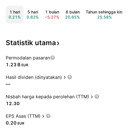
1 hari
5 hari
1 bulan
6 bulan
Tahun sehingga kini
0.21%
0.83%
−5.27%
20.65%
25.58%
Statistik
utama
Permodalan pasaran
‪1.23 B‬
EUR
Hasil dividen (dinyatakan)
—
Nisbah harga kepada perolehan (TTM)
12.30
EPS Asas (TTM)
0.20
EUR