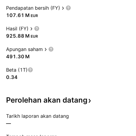
Pendapatan bersih (FY)
‪107.61 M‬
EUR
Hasil (FY)
‪925.88 M‬
EUR
Apungan saham
‪491.30 M‬
Beta (1T)
0.34
Perolehan akan
datang
Tarikh laporan akan datang
—