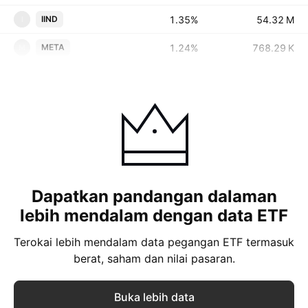
1.35%
‪‪54.32 M‬‬
IIND
I
1.24%
‪‪768.29 K‬‬
META
M
Dapatkan pandangan dalaman
lebih mendalam dengan data ETF
Terokai lebih mendalam data pegangan ETF termasuk
berat, saham dan nilai pasaran.
Buka lebih data