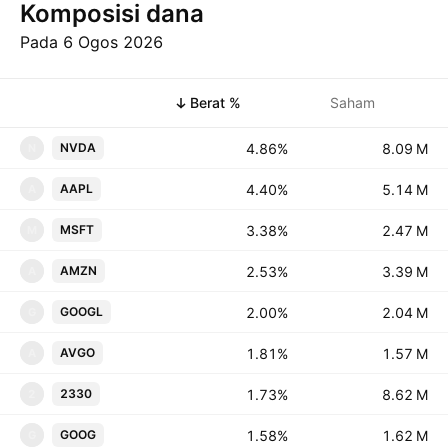
Komposisi dana
Pada 6 Ogos 2026
Simbol
Berat %
Saham
4.86%
‪‪8.09 M‬‬
NVDA
N
4.40%
‪‪5.14 M‬‬
AAPL
A
3.38%
‪‪2.47 M‬‬
MSFT
M
2.53%
‪‪3.39 M‬‬
AMZN
A
2.00%
‪‪2.04 M‬‬
GOOGL
G
1.81%
‪‪1.57 M‬‬
AVGO
A
1.73%
‪‪8.62 M‬‬
2330
2
1.58%
‪‪1.62 M‬‬
GOOG
G