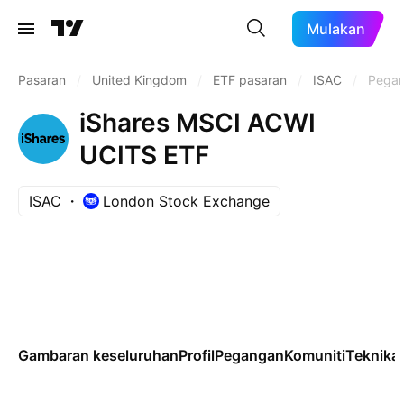
Mulakan
Pasaran
/
United Kingdom
/
ETF pasaran
/
ISAC
/
Pega
iShares MSCI ACWI
UCITS ETF
ISAC
London Stock Exchange
Gambaran keseluruhan
Profil
Pegangan
Komuniti
Teknikal