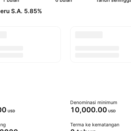
1 bulan
6 bulan
Tahun sehingga
eru S.A. 5.85%
Denominasi minimum
00
10,000.00
USD
USD
ang
Terma ke kematangan