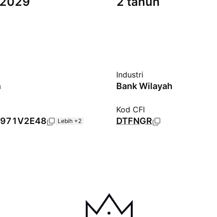
 2029
2 tahun
Industri
n
Bank Wilayah
Kod CFI
971V2E48
DTFNGR
Lebih +2