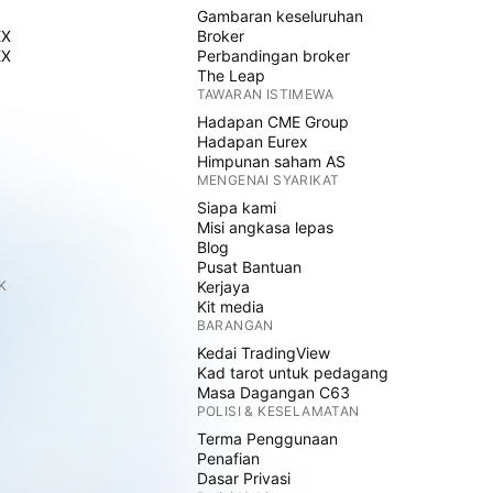
Gambaran keseluruhan
EX
Broker
EX
Perbandingan broker
The Leap
TAWARAN ISTIMEWA
Hadapan CME Group
Hadapan Eurex
Himpunan saham AS
MENGENAI SYARIKAT
Siapa kami
Misi angkasa lepas
Blog
Pusat Bantuan
K
Kerjaya
Kit media
BARANGAN
Kedai TradingView
Kad tarot untuk pedagang
Masa Dagangan C63
POLISI & KESELAMATAN
Terma Penggunaan
Penafian
Dasar Privasi