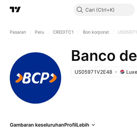
Cari
Pasaran
/
Peru
/
CREDITC1
/
Bon korporat
/
US05971
US05971V2E48
Lux
Gambaran keseluruhan
Profil
Lebih