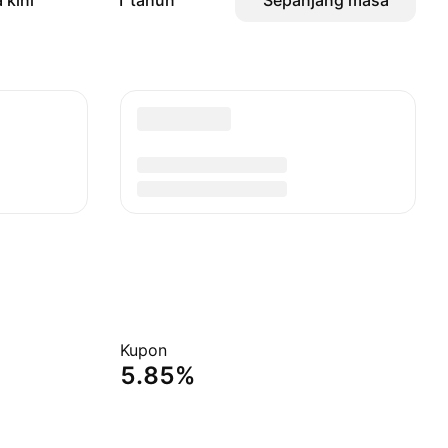
 kini
1 tahun
Sepanjang masa
Kupon
5.85%