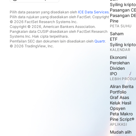
Syiling kripto
Pasangan C
Pilih data pasaran yang disediakan oleh
ICE Data Services
.
Pasangan D
Pilih data rujukan yang disediakan oleh FactSet. Copyright
Pine
© 2026 FactSet Research Systems Inc.
PETA SUHU
Copyright © 2026, American Bankers Association.
Pangkalan data CUSIP disediakan oleh FactSet Research
Saham
Systems Inc. Hak cipta terpelihara.
ETF
Pemfailan SEC dan dokumen lain disediakan oleh
Quartr
.
Syiling kripto
© 2026 TradingView, Inc.
KALENDAR
Ekonomi
Perolehan
Dividen
IPO
LEBIH PRODU
Aliran Berita
Portfolio
Graf Asas
Keluk Hasil
Opsyen
Peta Makro
Pine Script®
APLIKASI
Mudah alih