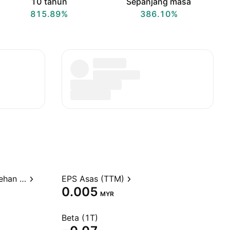
10 tahun
Sepanjang masa
815.89%
386.10%
Nisbah harga kepada perolehan (TTM)
EPS Asas (TTM)
0.005
MYR
Beta (1T)