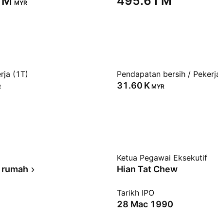
 M‬
‪495.61 M‬
MYR
rja (1T)
Pendapatan bersih / Pekerj
‪31.60 K‬
R
MYR
Ketua Pegawai Eksekutif
 rumah
Hian Tat Chew
Tarikh IPO
28 Mac 1990