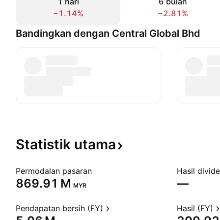
1 hari
6 bulan
−1.14%
−2.81%
Bandingkan dengan Central Global Bhd
Statistik
utama
Permodalan pasaran
Hasil divid
‪869.91 M‬
—
MYR
Pendapatan bersih (FY)
Hasil (FY)