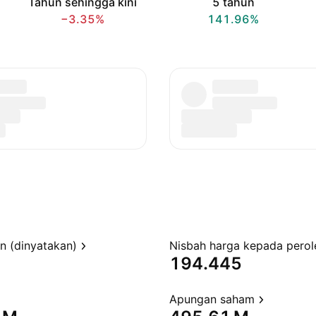
Tahun sehingga kini
5 tahun
−3.35%
141.96%
en (dinyatakan)
194.445
Apungan saham