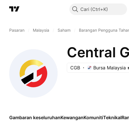
Cari
Pasaran
/
Malaysia
/
Saham
/
Barangan Pengguna Taha
Central 
CGB
Bursa Malaysia
Gambaran keseluruhan
Kewangan
Komuniti
Teknikal
Ra