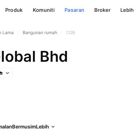
Produk
Komuniti
Pasaran
Broker
Lebih
n Lama
/
Bangunan rumah
/
CGB
Global Bhd
malan
Bermusim
Lebih