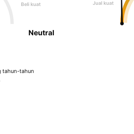
Jual kuat
Beli kuat
Neutral
g tahun-tahun
.