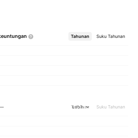
keuntungan
Tahunan
Lebih
Suku Tahunan
Tahunan
Lebih
Suku Tahunan
—