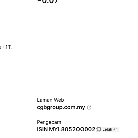
−0.07
a (1T)
Laman Web
cgbgroup.com.my
Pengecam
ISIN
MYL8052OO002
Lebih +1