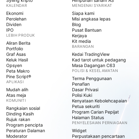
Syiling kripto
Himpunan saham AS
KALENDAR
MENGENAI SYARIKAT
Ekonomi
Siapa kami
Perolehan
Misi angkasa lepas
Dividen
Blog
IPO
Pusat Bantuan
LEBIH PRODUK
Kerjaya
Kit media
Aliran Berita
BARANGAN
Portfolio
Graf Asas
Kedai TradingView
Keluk Hasil
Kad tarot untuk pedagang
Opsyen
Masa Dagangan C63
Peta Makro
POLISI & KESELAMATAN
Pine Script®
Terma Penggunaan
APLIKASI
Penafian
Mudah alih
Dasar Privasi
Atas meja
Polisi Kuki
KOMUNITI
Kenyataan Kebolehcapaian
Petua sekuriti
Rangkaian sosial
Program Carian Pepijat
Dinding Kasih
Halaman Status
Rujuk rakan
PENYELESAIAN PERNIAGAAN
Program pencipta
Peraturan Dalaman
Widget
Moderator
Perpustakaan pencartaan