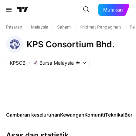
Mulakan
Pasaran
/
Malaysia
/
Saham
/
Khidmat Pengagihan
/
Pe
KPS Consortium Bhd.
KPSCB
Bursa Malaysia
Gambaran keseluruhan
Kewangan
Komuniti
Teknikal
Ber
Asas dan statistik