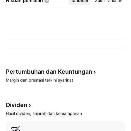
Nisbah
penilaian
Tahunan
Lebih
Suku Tahunan
Pertumbuhan dan
Keuntungan
Margin dan prestasi terkini syarikat
Dividen
Hasil dividen, sejarah dan kemampanan